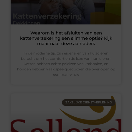
Waarom is het afsluiten van een
kattenverzekering een slimme optie? Kijk
maar naar deze aanraders
In de moderne tijd zijn eigenaren van huisdieren
berucht om het comfort en de luxe van hun dieren.
Katten hebben echte paleizen van krabpalen, en
honden hebben vaak speelgoedboxen die overlopen op
een manier die
ZAKELIJKE DIENSTVERLENING