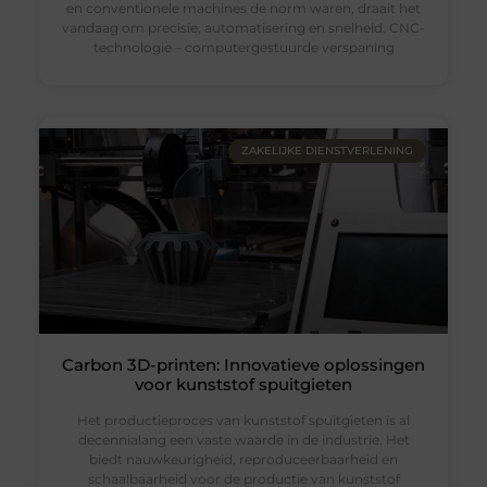
en conventionele machines de norm waren, draait het
vandaag om precisie, automatisering en snelheid. CNC-
technologie – computergestuurde verspaning
ZAKELIJKE DIENSTVERLENING
Carbon 3D-printen: Innovatieve oplossingen
voor kunststof spuitgieten
Het productieproces van kunststof spuitgieten is al
decennialang een vaste waarde in de industrie. Het
biedt nauwkeurigheid, reproduceerbaarheid en
schaalbaarheid voor de productie van kunststof