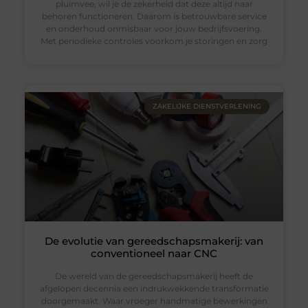
pluimvee, wil je de zekerheid dat deze altijd naar
behoren functioneren. Daarom is betrouwbare service
en onderhoud onmisbaar voor jouw bedrijfsvoering.
Met periodieke controles voorkom je storingen en zorg
ZAKELIJKE DIENSTVERLENING
De evolutie van gereedschapsmakerij: van
conventioneel naar CNC
De wereld van de gereedschapsmakerij heeft de
afgelopen decennia een indrukwekkende transformatie
doorgemaakt. Waar vroeger handmatige bewerkingen