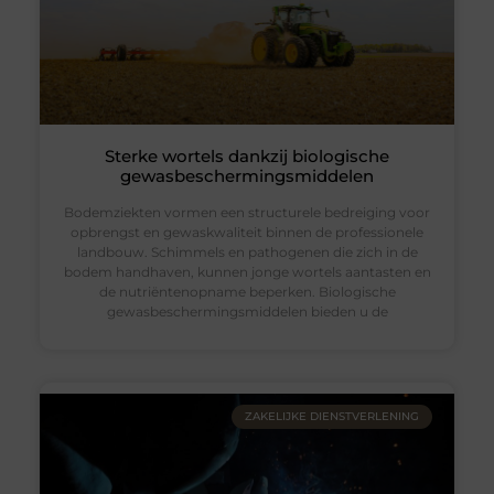
Sterke wortels dankzij biologische
gewasbeschermingsmiddelen
Bodemziekten vormen een structurele bedreiging voor
opbrengst en gewaskwaliteit binnen de professionele
landbouw. Schimmels en pathogenen die zich in de
bodem handhaven, kunnen jonge wortels aantasten en
de nutriëntenopname beperken. Biologische
gewasbeschermingsmiddelen bieden u de
ZAKELIJKE DIENSTVERLENING