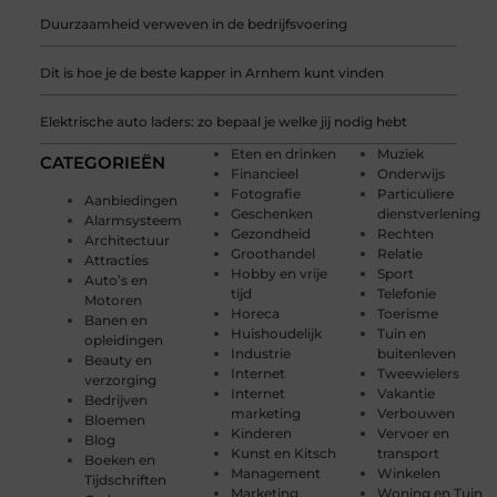
Duurzaamheid verweven in de bedrijfsvoering
Dit is hoe je de beste kapper in Arnhem kunt vinden
Elektrische auto laders: zo bepaal je welke jij nodig hebt
Eten en drinken
Muziek
CATEGORIEËN
Financieel
Onderwijs
Fotografie
Particuliere
Aanbiedingen
Geschenken
dienstverlening
Alarmsysteem
Gezondheid
Rechten
Architectuur
Groothandel
Relatie
Attracties
Hobby en vrije
Sport
Auto’s en
tijd
Telefonie
Motoren
Horeca
Toerisme
Banen en
Huishoudelijk
Tuin en
opleidingen
Industrie
buitenleven
Beauty en
Internet
Tweewielers
verzorging
Internet
Vakantie
Bedrijven
marketing
Verbouwen
Bloemen
Kinderen
Vervoer en
Blog
Kunst en Kitsch
transport
Boeken en
Management
Winkelen
Tijdschriften
Marketing
Woning en Tuin