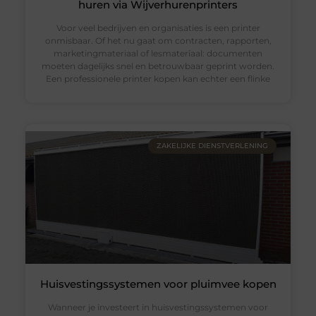
huren via Wijverhurenprinters
Voor veel bedrijven en organisaties is een printer
onmisbaar. Of het nu gaat om contracten, rapporten,
marketingmateriaal of lesmateriaal: documenten
moeten dagelijks snel en betrouwbaar geprint worden.
Een professionele printer kopen kan echter een flinke
ZAKELIJKE DIENSTVERLENING
Huisvestingssystemen voor pluimvee kopen
Wanneer je investeert in huisvestingssystemen voor