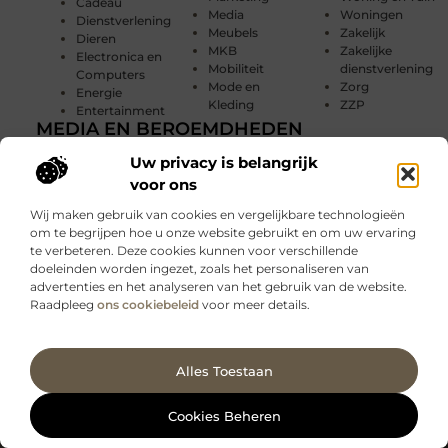
Cadeau
Media
Woningen
Dienstverlening
Meubels
Zakelijk
Dieren
MKB
Zakelijke
Electronica en
Mobiliteit
dienstverlening
Computers
Mode en
Zorg
Energie
Kleding
ZZP
Entertainment
MEDIA EN BEROEMDHEDEN
Je online marketing zelf doen of uitbesteden?
Uw privacy is belangrijk
voor ons
Gevelreclame: mogelijkheden en voordelen
Wij maken gebruik van cookies en vergelijkbare technologieën
om te begrijpen hoe u onze website gebruikt en om uw ervaring
te verbeteren. Deze cookies kunnen voor verschillende
doeleinden worden ingezet, zoals het personaliseren van
Registreer u
advertenties en het analyseren van het gebruik van de website.
Wil jij jouw blogs delen
vandaag nog en
Raadpleeg
ons cookiebeleid
voor meer details.
en een breed publiek
word lid van
ons
bereiken? Wacht niet
platform
langer en registreer je
Ga Naar Bo
Alles Toestaan
vandaag nog op
Grotemarkt beraad.nl
Cookies Beheren
Neem hier