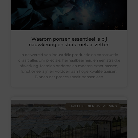
Waarom ponsen essentieel is bij
nauwkeurig en strak metaal zetten
In de wereld van industriële productie en constructie
draait alles om precisie, herhaalbaarheid en een strakke
afwerking. Metalen onderdelen moeten exact passen,
functioneel zijn en voldoen aan hoge kwaliteitseisen.
Binnen dat proces speelt ponsen een
ZAKELIJKE DIENSTVERLENING