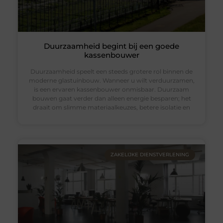
Duurzaamheid begint bij een goede
kassenbouwer
Duurzaamheid speelt een steeds grotere rol binnen de
moderne glastuinbouw. Wanneer u wilt verduurzamen,
is een ervaren kassenbouwer onmisbaar. Duurzaam
bouwen gaat verder dan alleen energie besparen; het
draait om slimme materiaalkeuzes, betere isolatie en
ZAKELIJKE DIENSTVERLENING