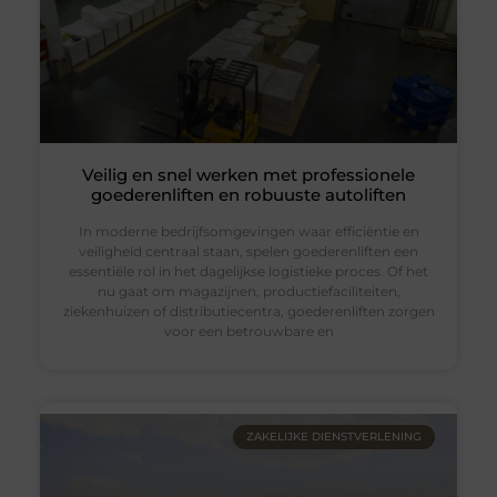
Veilig en snel werken met professionele
goederenliften en robuuste autoliften
In moderne bedrijfsomgevingen waar efficiëntie en
veiligheid centraal staan, spelen goederenliften een
essentiële rol in het dagelijkse logistieke proces. Of het
nu gaat om magazijnen, productiefaciliteiten,
ziekenhuizen of distributiecentra, goederenliften zorgen
voor een betrouwbare en
ZAKELIJKE DIENSTVERLENING