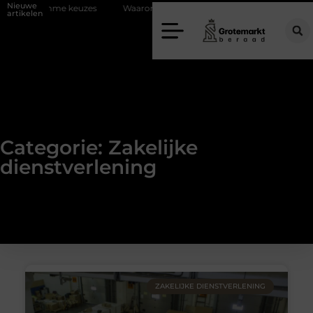
Nieuwe
zes
Waarom kiezen voor een rijschool in Utrecht?
Duurzaamheid
artikelen
Categorie: Zakelijke
dienstverlening
ZAKELIJKE DIENSTVERLENING