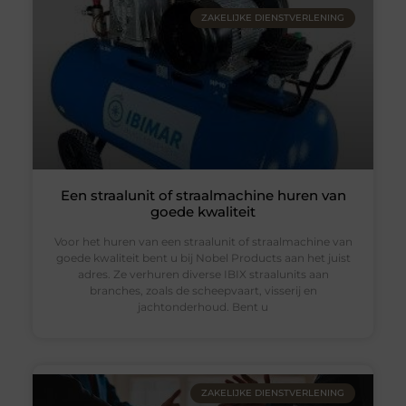
ZAKELIJKE DIENSTVERLENING
Een straalunit of straalmachine huren van
goede kwaliteit
Voor het huren van een straalunit of straalmachine van
goede kwaliteit bent u bij Nobel Products aan het juist
adres. Ze verhuren diverse IBIX straalunits aan
branches, zoals de scheepvaart, visserij en
jachtonderhoud. Bent u
ZAKELIJKE DIENSTVERLENING