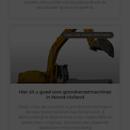
houden. Het is echter wel erg belangrijk om de
bouwkosten goed in de gaten te
ZAKELIJKE DIENSTVERLENING
Hier zit u goed voor grondverzetmachines
in Noord-Holland
Zoekt u naar een specialist in grondverzetmachines in
de regio Noord-Holland? Niek Konijn Loon- &
Verhuurbedrijf te Wijdewormer is dan ongetwijfeld de
plaats waar u moet zijn. Zij hebben een uitgebreid
aanbod aan machines waarbij