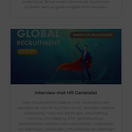
onderhoud; Je behandelt inkomende klachten en
probeert deze zo goed mogelijk af te handelen;
BANEN EN OPLEIDINGEN
Interview met HR Generalist
http://youtu.be/iHYrOBkcd-c HR Generalist is een
specialist die alle HR-functies vervult. Namelijk: selectie,
aanpassing, motivatie, betalingen, beoordeling,
training, ontwikkeling, KDP, bedrijfscultuur,
evenementen, werken met universiteiten, organisatie
van afdelingen / afdelingen, ontwikkeling van afdelings-