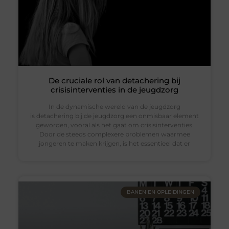
De cruciale rol van detachering bij
crisisinterventies in de jeugdzorg
In de dynamische wereld van de jeugdzorg
is detachering bij de jeugdzorg een onmisbaar element
geworden, vooral als het gaat om crisisinterventies.
Door de steeds complexere problemen waarmee
jongeren te maken krijgen, is het essentieel dat er
BANEN EN OPLEIDINGEN