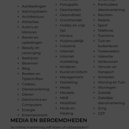
Fotografie
Particuliere
Aanbiedingen
Geschenken
dienstverlening
Alarmsysteem
Gezondheid
Rechten
Architectuur
Groothandel
Relatie
Attracties
Hobby en vrije
Sport
Auto’s en
tijd
Telefonie
Motoren
Horeca
Toerisme
Banen en
Huishoudelijk
Tuin en
opleidingen
Industrie
buitenleven
Beauty en
Internet
Tweewielers
verzorging
Internet
Vakantie
Bedrijven
marketing
Verbouwen
Bloemen
Kinderen
Vervoer en
Blog
Kunst en Kitsch
transport
Boeken en
Management
Winkelen
Tijdschriften
Marketing
Woning en Tuin
Cadeau
Media
Woningen
Dienstverlening
Meubels
Zakelijk
Dieren
MKB
Zakelijke
Electronica en
Mobiliteit
dienstverlening
Computers
Mode en
Zorg
Energie
Kleding
ZZP
Entertainment
MEDIA EN BEROEMDHEDEN
Je online marketing zelf doen of uitbesteden?