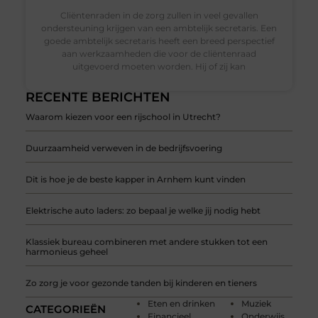
Cliëntenraden in de zorg zullen in veel gevallen
ondersteuning krijgen van een ambtelijk secretaris. Een
goede ambtelijk secretaris heeft een breed perspectief
aan werkzaamheden die voor de cliëntenraad
uitgevoerd moeten worden. Hij of zij kan
RECENTE BERICHTEN
Waarom kiezen voor een rijschool in Utrecht?
Duurzaamheid verweven in de bedrijfsvoering
Dit is hoe je de beste kapper in Arnhem kunt vinden
Elektrische auto laders: zo bepaal je welke jij nodig hebt
Klassiek bureau combineren met andere stukken tot een
harmonieus geheel
Zo zorg je voor gezonde tanden bij kinderen en tieners
Eten en drinken
Muziek
CATEGORIEËN
Financieel
Onderwijs