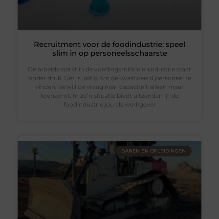
Recruitment voor de foodindustrie: speel
slim in op personeelsschaarste
De arbeidsmarkt in de voedingsmiddelenindustrie staat
onder druk. Het is lastig om gekwalificeerd personeel te
vinden, terwijl de vraag naar capaciteit alleen maar
toeneemt. In zo’n situatie biedt uitzenden in de
foodindustrie jou als werkgever
BANEN EN OPLEIDINGEN