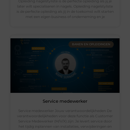
Opleiding nagelstyliste is de perfecte opleiding als jij je
later wilt specialiseren in nagels. Opleiding nagelstyliste
is de perfecte opleiding als jij in de toekomst wilt starten
met een eigen business of onderneming en je
BANEN EN OPLEIDINGEN
Service medewerker
Service medewerker Jouw verantwoordelijkheden De
verantwoordelijkheden voor deze functie als Customer
Service Medewerker (M/V/X) zijn: Je levert service door
het tijdig inplannen van installaties, verwijderingen en