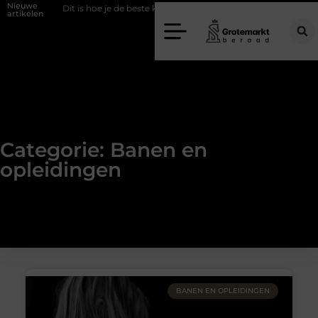
Nieuwe
Dit is hoe je de beste kapper in Arnhem kunt vinden
Elektrische au
artikelen
Categorie: Banen en
opleidingen
BANEN EN OPLEIDINGEN