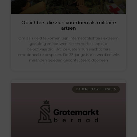
Oplichters die zich voordoen als militaire
artsen
Om aan geld te komen, zijn internetoplichters extreem
geduldig en bouwen ze een verhaal op dat
geloofwaardig lijkt. Ze weten hun slachtoffers
emotioneel te bespelen. De 33-jarige Karin werd enkele
maanden geleden gecontacteerd door een
BANEN EN OPLEIDINGEN