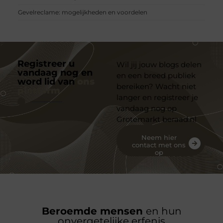
Gevelreclame: mogelijkheden en voordelen
Registreer u
Wil jij jouw blogs delen
vandaag nog en
en een breed publiek
word lid van
ons
bereiken? Wacht niet
platform
langer en registreer je
vandaag nog op
Grotemarkt beraad.nl
Neem hier
contact met ons
op
Beroemde mensen
en hun
onvergetelijke erfenis