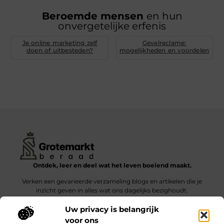
Beroemde mensen
en hun
onvergetelijke erfenis
Je online marketing zelf
Gevelreclame:
doen of uitbesteden?
mogelijkheden en voordelen
Ontdek, leer en deel wat het leven boeiend maakt.
Verken een gevarieerde verzameling blogs en artikelen die je
inzicht geven in alles wat ons dagelijks bezighoudt.
Uw privacy is belangrijk
Bericht categorie
voor ons