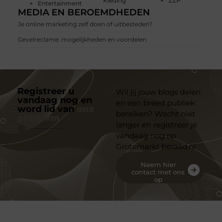
Kleding
ZZP
Entertainment
MEDIA EN BEROEMDHEDEN
Je online marketing zelf doen of uitbesteden?
Gevelreclame: mogelijkheden en voordelen
Registreer u
Wil jij jouw blogs delen
vandaag nog en
en een breed publiek
word lid van
ons
bereiken? Wacht niet
platform
langer en registreer je
vandaag nog op
Grotemarkt beraad.nl
Neem hier
contact met ons
op