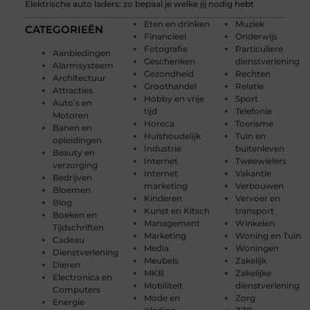
Elektrische auto laders: zo bepaal je welke jij nodig hebt
Eten en drinken
Muziek
CATEGORIEËN
Financieel
Onderwijs
Fotografie
Particuliere
Aanbiedingen
Geschenken
dienstverlening
Alarmsysteem
Gezondheid
Rechten
Architectuur
Groothandel
Relatie
Attracties
Hobby en vrije
Sport
Auto’s en
tijd
Telefonie
Motoren
Horeca
Toerisme
Banen en
Huishoudelijk
Tuin en
opleidingen
Industrie
buitenleven
Beauty en
Internet
Tweewielers
verzorging
Internet
Vakantie
Bedrijven
marketing
Verbouwen
Bloemen
Kinderen
Vervoer en
Blog
Kunst en Kitsch
transport
Boeken en
Management
Winkelen
Tijdschriften
Marketing
Woning en Tuin
Cadeau
Media
Woningen
Dienstverlening
Meubels
Zakelijk
Dieren
MKB
Zakelijke
Electronica en
Mobiliteit
dienstverlening
Computers
Mode en
Zorg
Energie