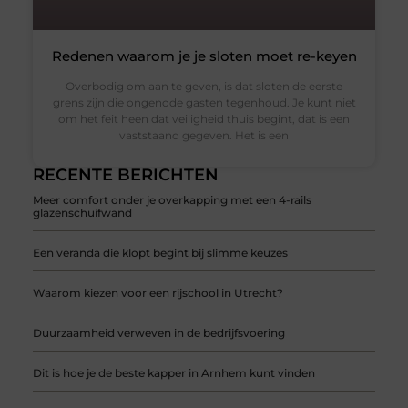
Redenen waarom je je sloten moet re-keyen
Overbodig om aan te geven, is dat sloten de eerste
grens zijn die ongenode gasten tegenhoud. Je kunt niet
om het feit heen dat veiligheid thuis begint, dat is een
vaststaand gegeven. Het is een
RECENTE BERICHTEN
Meer comfort onder je overkapping met een 4-rails
glazenschuifwand
Een veranda die klopt begint bij slimme keuzes
Waarom kiezen voor een rijschool in Utrecht?
Duurzaamheid verweven in de bedrijfsvoering
Dit is hoe je de beste kapper in Arnhem kunt vinden