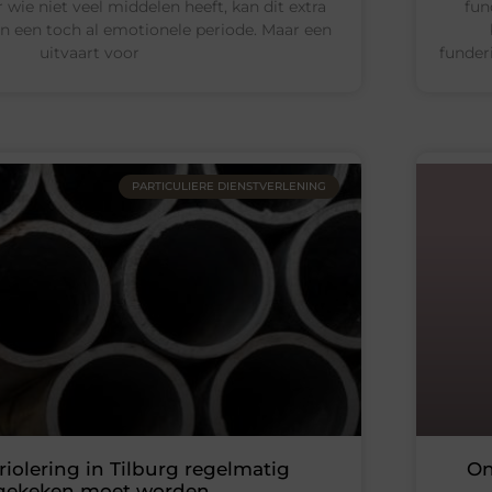
 wie niet veel middelen heeft, kan dit extra
fun
in een toch al emotionele periode. Maar een
uitvaart voor
funder
PARTICULIERE DIENSTVERLENING
iolering in Tilburg regelmatig
On
gekeken moet worden