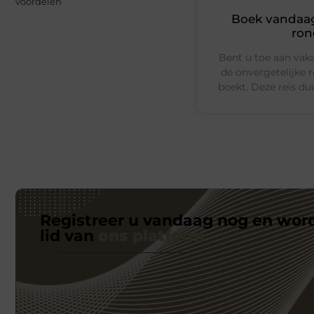
voordelen
Boek vandaag
ron
Bent u toe aan vaka
de onvergetelijke r
boekt. Deze reis duu
Registreer u vandaag nog en wor
lid van
ons platform