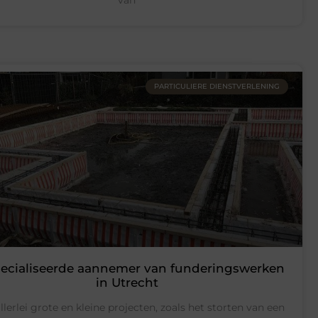
PARTICULIERE DIENSTVERLENING
ecialiseerde aannemer van funderingswerken
in Utrecht
llerlei grote en kleine projecten, zoals het storten van een