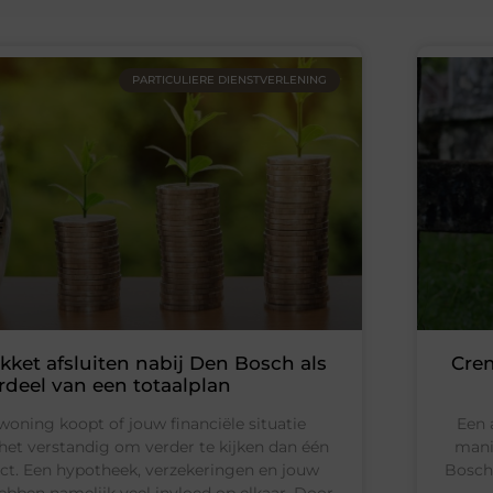
PARTICULIERE DIENSTVERLENING
kket afsluiten nabij Den Bosch als
Crem
deel van een totaalplan
oning koopt of jouw financiële situatie
Een 
 het verstandig om verder te kijken dan één
mani
uct. Een hypotheek, verzekeringen en jouw
Bosch 
bben namelijk veel invloed op elkaar. Door