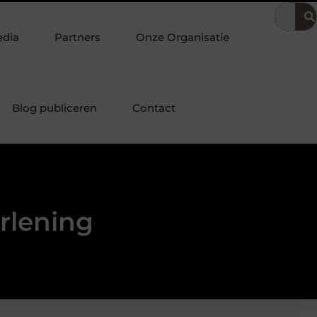
edrijfsvoering
Dit is hoe je de beste kapper in Arnhem kunt vi
edia
Partners
Onze Organisatie
Blog publiceren
Contact
erlening