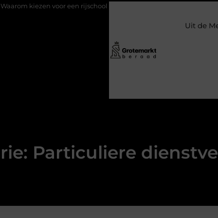
voor een rijschool in Utrecht?
Duurzaamheid verweven in de b
Uit de M
ie: Particuliere dienstv