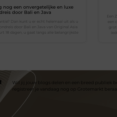
 nog een onvergetelijke en luxe
dreis door Bali en Java
Een Z
ntie? Dan kunt u er echt helemaal uit als u
een o
ondreis door Bali en Java van Original Asia
grot
rt 18 dagen, u gaat langs alle belangrijkste
ied
d
Wil jij jouw blogs delen en een breed publiek 
registreer je vandaag nog op Grotemarkt beraa