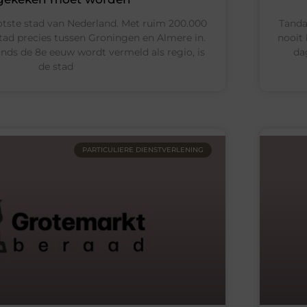
ootste stad van Nederland. Met ruim 200.000
Tanda
tad precies tussen Groningen en Almere in.
nooit 
inds de 8e eeuw wordt vermeld als regio, is
da
de stad
PARTICULIERE DIENSTVERLENING