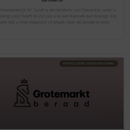
rtsenpraktijk St. Jozef is dé tandarts van Deventer waar u
bang voor hoeft te zijn als u er een bezoek aan brengt. De
gen dat u met tegenzin of angst naar de tandarts kijkt
PARTICULIERE DIENSTVERLENING