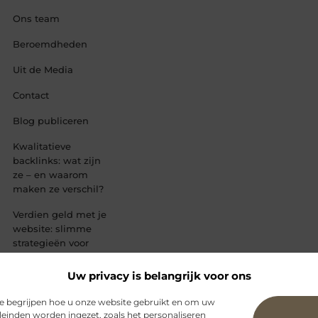
Ons team
Beroemdheden
Uit de Media
Contact
Blog publiceren
Kwalitatieve
backlinks: wat zijn
ze – en waarom
maken ze verschil?
Verdien geld met je
website: slimme
strategieën voor
blijvende
inkomsten
Uw privacy is belangrijk voor ons
te begrijpen hoe u onze website gebruikt en om uw
leinden worden ingezet, zoals het personaliseren