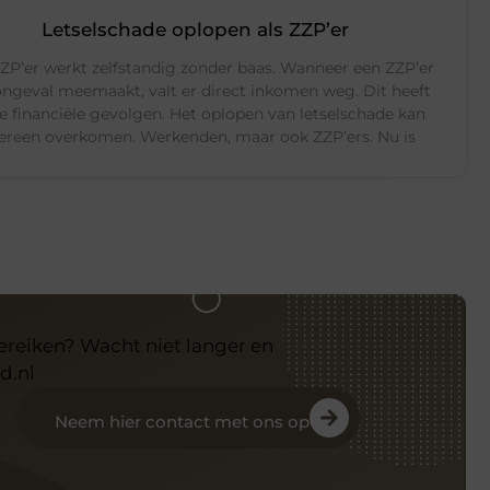
Letselschade oplopen als ZZP’er
ZP’er werkt zelfstandig zonder baas. Wanneer een ZZP’er
ngeval meemaakt, valt er direct inkomen weg. Dit heeft
e financiële gevolgen. Het oplopen van letselschade kan
ereen overkomen. Werkenden, maar ook ZZP’ers. Nu is
bereiken? Wacht niet langer en
d.nl
Neem hier contact met ons op