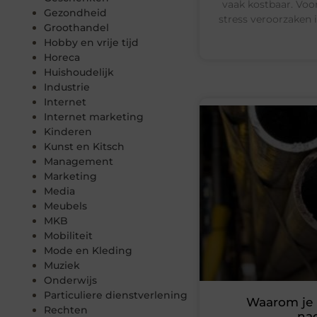
vaak kostbaar. Voor
Gezondheid
stress veroorzaken 
Groothandel
Hobby en vrije tijd
Horeca
Huishoudelijk
Industrie
Internet
Internet marketing
Kinderen
Kunst en Kitsch
Management
Marketing
Media
Meubels
MKB
Mobiliteit
Mode en Kleding
Muziek
Onderwijs
Particuliere dienstverlening
Waarom je r
Rechten
na