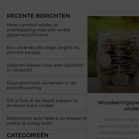
RECENTE BERICHTEN
Meer comfort onder je
overkapping met een 4-rails
glazenschuifwand
Een veranda die klopt begint bij
slimme keuzes
Waarom kiezen voor een rijschool
in Utrecht?
Duurzaamheid verweven in de
bedrijfsvoering
Dit is hoe je de beste kapper in
Verzekeringspa
Arnhem kunt vinden
onder
Elektrische auto laders: zo bepaal je
Wanneer je een w
welke jij nodig hebt
opnieuw bekijkt, is
afzonderlijk prod
CATEGORIEËN
toekomstplannen he