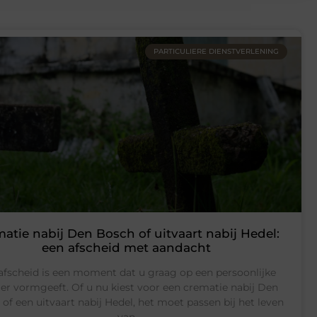
PARTICULIERE DIENSTVERLENING
atie nabij Den Bosch of uitvaart nabij Hedel:
een afscheid met aandacht
afscheid is een moment dat u graag op een persoonlijke
er vormgeeft. Of u nu kiest voor een crematie nabij Den
of een uitvaart nabij Hedel, het moet passen bij het leven
van