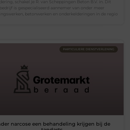
dering, schakel je R. van Scheppingen Beton B.V. in. Dit
bedrijf is gespecialiseerd aannemer van onder meer
ingswerken, betonwerken en onderkelderingen in de regio
PARTICULIERE DIENSTVERLENING
der narcose een behandeling krijgen bij de
tandarts