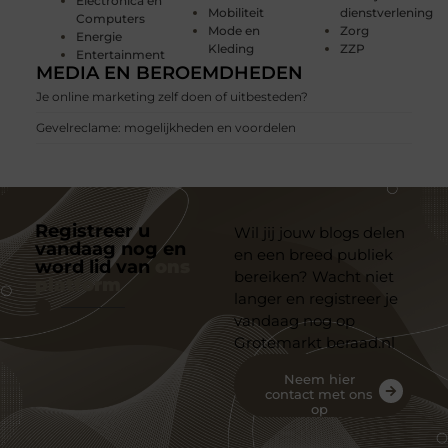
Electronica en
Mobiliteit
dienstverlening
Computers
Mode en
Zorg
Energie
Kleding
ZZP
Entertainment
MEDIA EN BEROEMDHEDEN
Je online marketing zelf doen of uitbesteden?
Gevelreclame: mogelijkheden en voordelen
Registreer u
Wil jij jouw blogs delen
vandaag nog en
en een breed publiek
word lid van
ons
bereiken? Wacht niet
platform
langer en registreer je
vandaag nog op
Grotemarkt beraad.nl
Neem hier
contact met ons
op