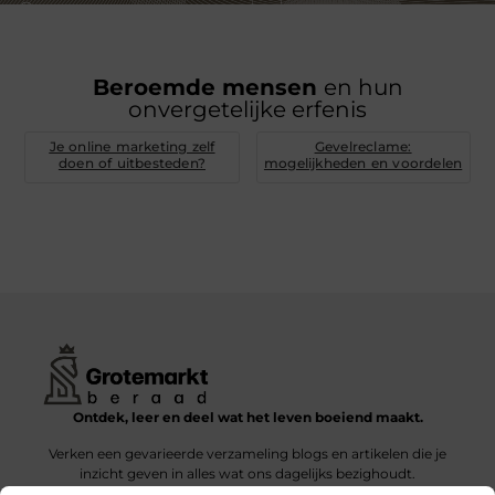
Beroemde mensen
en hun
onvergetelijke erfenis
Je online marketing zelf
Gevelreclame:
doen of uitbesteden?
mogelijkheden en voordelen
Ontdek, leer en deel wat het leven boeiend maakt.
Verken een gevarieerde verzameling blogs en artikelen die je
inzicht geven in alles wat ons dagelijks bezighoudt.