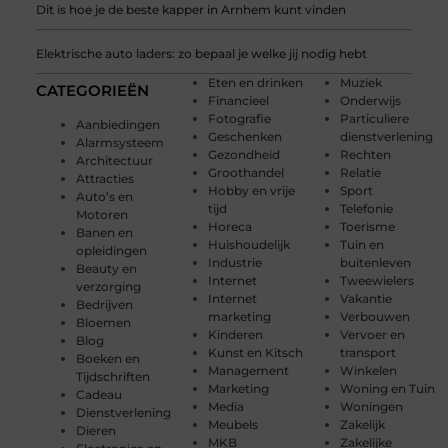
Dit is hoe je de beste kapper in Arnhem kunt vinden
Elektrische auto laders: zo bepaal je welke jij nodig hebt
Eten en drinken
Muziek
CATEGORIEËN
Financieel
Onderwijs
Fotografie
Particuliere
Aanbiedingen
Geschenken
dienstverlening
Alarmsysteem
Gezondheid
Rechten
Architectuur
Groothandel
Relatie
Attracties
Hobby en vrije
Sport
Auto’s en
tijd
Telefonie
Motoren
Horeca
Toerisme
Banen en
Huishoudelijk
Tuin en
opleidingen
Industrie
buitenleven
Beauty en
Internet
Tweewielers
verzorging
Internet
Vakantie
Bedrijven
marketing
Verbouwen
Bloemen
Kinderen
Vervoer en
Blog
Kunst en Kitsch
transport
Boeken en
Management
Winkelen
Tijdschriften
Marketing
Woning en Tuin
Cadeau
Media
Woningen
Dienstverlening
Meubels
Zakelijk
Dieren
MKB
Zakelijke