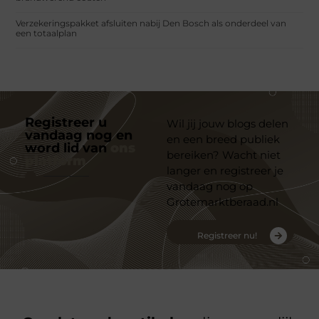
Verzekeringspakket afsluiten nabij Den Bosch als onderdeel van
een totaalplan
Registreer u
Wil jij jouw blogs delen
vandaag nog en
en een breed publiek
word lid van
ons
bereiken? Wacht niet
platform
langer en registreer je
vandaag nog op
Grotemarktberaad.nl
Registreer nu!