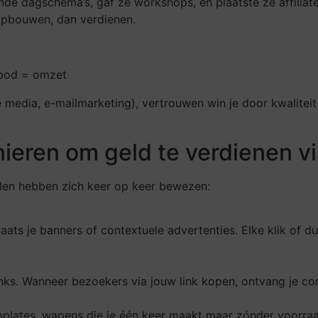
e dagschema’s, gaf ze workshops, en plaatste ze affiliate
opbouwen, dan verdienen.
nbod = omzet
 media, e-mailmarketing), vertrouwen win je door kwaliteit
nieren om geld te verdienen vi
ellen hebben zich keer op keer bewezen:
ts je banners of contextuele advertenties. Elke klik of du
nks. Wanneer bezoekers via jouw link kopen, ontvang je co
mplates, wapens die je één keer maakt maar zónder voorra