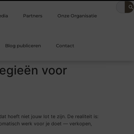
en in de bedrijfsvoering
Dit is hoe je de beste kapper in Arnh
edia
Partners
Onze Organisatie
Blog publiceren
Contact
tegieën voor
oeft niet jouw lot te zijn. De realiteit is:
automatisch werk voor je doet — verkopen,