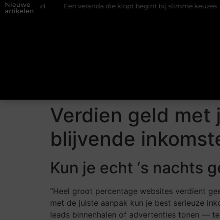
Nieuwe
ifwand
Een veranda die klopt begint bij slimme keuzes
Waa
artikelen
Verdien geld met 
blijvende inkomst
Kun je echt ‘s nachts 
“Heel groot percentage websites verdient geen 
met de juiste aanpak kun je best serieuze ink
leads binnenhalen of advertenties tonen — terw