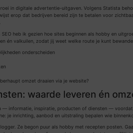
oei in digitale advertentie-uitgaven. Volgens Statista be
wijst erop dat bedrijven bereid zijn te betalen voor zichtb
.
 SEO heb ik gezien hoe sites beginnen als hobby en uitgroe
den én valkuilen, zodat jij weet welke route je kunt bewande
lijkheden onderscheiden
ken
überhaupt omzet draaien via je website?
msten: waarde leveren én om
— informatie, inspiratie, producten of diensten — voordat 
ne: je inrichting, aanbod en uitstraling bepalen wie binnenko
blogger. Ze begon puur als hobby met recepten posten. G