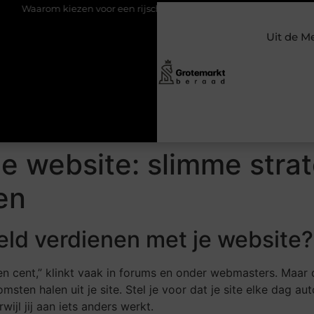
rom kiezen voor een rijschool in Utrecht?
Duurzaamheid verwev
Uit de M
je website: slimme stra
en
geld verdienen met je website?
cent,” klinkt vaak in forums en onder webmasters. Maar dat h
omsten halen uit je site. Stel je voor dat je site elke dag 
ijl jij aan iets anders werkt.