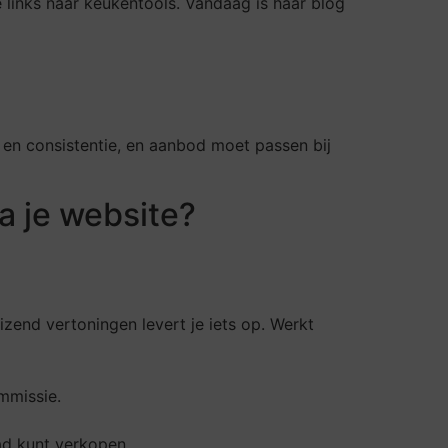
 links naar keukentools. Vandaag is haar blog
 en consistentie, en aanbod moet passen bij
a je website?
izend vertoningen levert je iets op. Werkt
mmissie.
ad kunt verkopen.