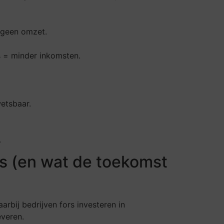
 geen omzet.
s = minder inkomsten.
wetsbaar.
.
is (en wat de toekomst
arbij bedrijven fors investeren in
everen.