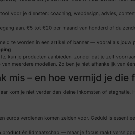
ietool voor je diensten: coaching, webdesign, advies, content
oegang aan. €5 tot €20 per maand van honderd of duizend
eld te worden in een artikel of banner — vooral als jouw pu
pping
te, kun je producten aanbieden, zonder dat je zelf voorraa
 van meerdere modellen. Zo ben je niet afhankelijk van éé
 mis – en hoe vermijd je die 
aar kom je niet verder dan kleine inkomsten of stagnatie.
en euros verdienen komen zelden voor. Geduld is essentiee
gen product én lidmaatschap — maar je focus raakt versnipp