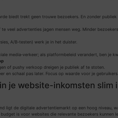
arde biedt trekt geen trouwe bezoekers. En zonder publiek
 te veel advertenties jagen mensen weg. Minder bezoeker
es, A/B-testen) werk je in het duister.
iale media‑verkeer; als platformbeleid verandert, ben je k
op
en of pushy verkoop dreigen je publiek af te stoten.
seer en schaal pas later. Focus op waarde voor je gebruikers
n je website-inkomsten slim 
nd ligt de digitale advertentiemarkt op een hoog niveau, wa
r budget is voor websites die relevante bezoekers kunnen l