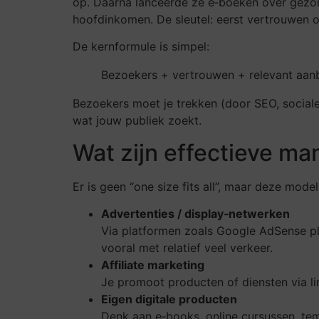
op. Daarna lanceerde ze e‑boeken over gezond
hoofdinkomen. De sleutel: eerst vertrouwen 
De kernformule is simpel:
Bezoekers + vertrouwen + relevant aa
Bezoekers moet je trekken (door SEO, sociale
wat jouw publiek zoekt.
Wat zijn effectieve ma
Er is geen “one size fits all”, maar deze mod
Advertenties / display‑netwerken
Via platformen zoals Google AdSense plaa
vooral met relatief veel verkeer.
Affiliate marketing
Je promoot producten of diensten via li
Eigen digitale producten
Denk aan e‑books, online cursussen, te