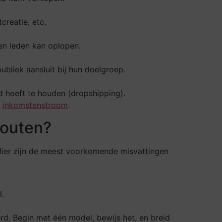
creatie, etc.
en leden kan oplopen.
bliek aansluit bij hun doelgroep.
d hoeft te houden (dropshipping).
n
inkomstenstroom
.
fouten?
 Hier zijn de meest voorkomende misvattingen
l.
erd. Begin met één model, bewijs het, en breid