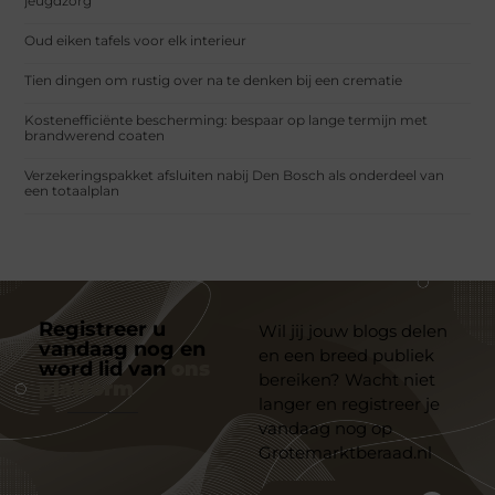
jeugdzorg
Oud eiken tafels voor elk interieur
Tien dingen om rustig over na te denken bij een crematie
Kostenefficiënte bescherming: bespaar op lange termijn met
brandwerend coaten
Verzekeringspakket afsluiten nabij Den Bosch als onderdeel van
een totaalplan
Registreer u
Wil jij jouw blogs delen
vandaag nog en
en een breed publiek
word lid van
ons
bereiken? Wacht niet
platform
langer en registreer je
vandaag nog op
Grotemarktberaad.nl