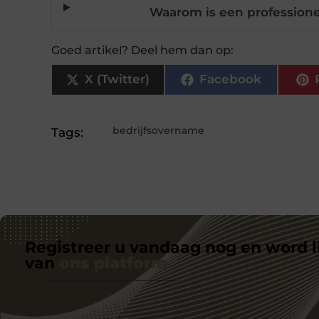
Waarom is een professione
Goed artikel? Deel hem dan op:
X (Twitter)
Facebook
bedrijfsovername
Tags:
Registreer u vandaag nog en word l
van
ons platform