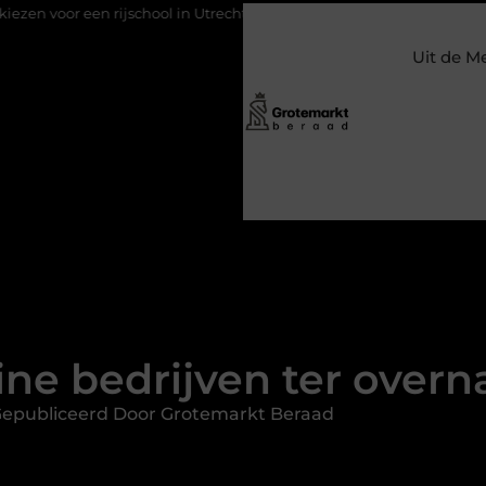
school in Utrecht?
Duurzaamheid verweven in de bedrijfsvoeri
Uit de M
ine bedrijven ter over
epubliceerd Door Grotemarkt Beraad