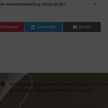
le waardebepaling belangrijk?
▼
Pinterest
LinkedIn
Email
id
Wil jij jouw blogs delen en een breed publiek be
je vandaag nog op Grotemarktberaad.nl