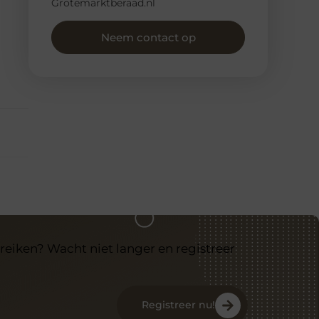
Grotemarktberaad.nl
Neem contact op
reiken? Wacht niet langer en registreer
Registreer nu!