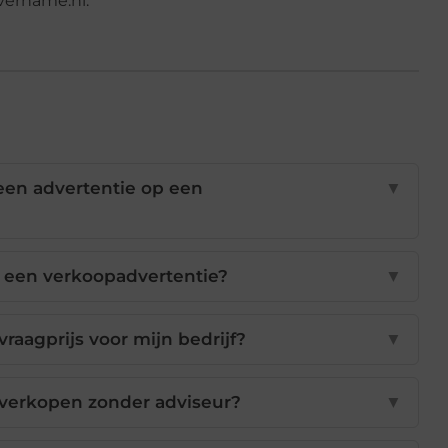
vername.nl.
een advertentie op een
▼
n een verkoopadvertentie?
▼
vraagprijs voor mijn bedrijf?
▼
lf verkopen zonder adviseur?
▼