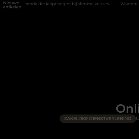
Nieuwe
 die klopt begint bij slimme keuzes
Waarom kiezen voor een rij
artikelen
Onl
G
ZAKELIJKE DIENSTVERLENING