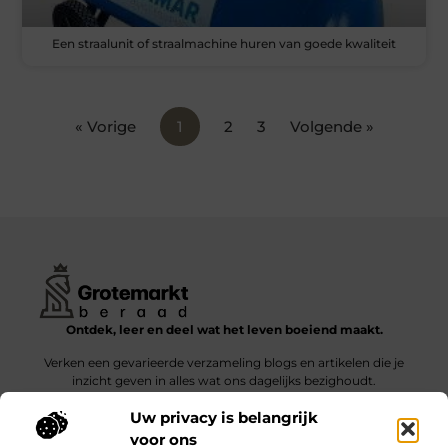
Een straalunit of straalmachine huren van goede kwaliteit
« Vorige
1
2
3
Volgende »
Ontdek, leer en deel wat het leven boeiend maakt.
Verken een gevarieerde verzameling blogs en artikelen die je
inzicht geven in alles wat ons dagelijks bezighoudt.
Uw privacy is belangrijk
Bericht categorie
voor ons