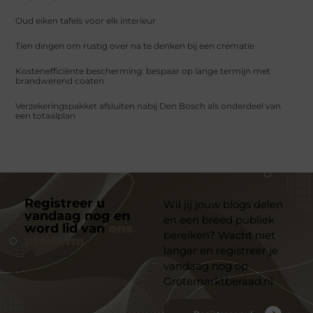
Oud eiken tafels voor elk interieur
Tien dingen om rustig over na te denken bij een crematie
Kostenefficiënte bescherming: bespaar op lange termijn met
brandwerend coaten
Verzekeringspakket afsluiten nabij Den Bosch als onderdeel van
een totaalplan
Registreer u
Wil jij jouw blogs delen
vandaag nog en
en een breed publiek
word lid van
ons
bereiken? Wacht niet
platform
langer en registreer je
vandaag nog op
Grotemarktberaad.nl