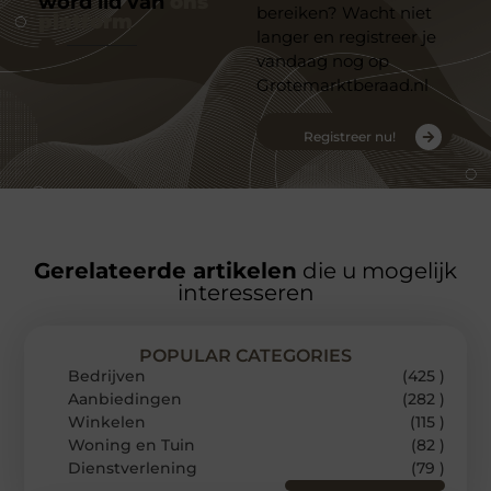
word lid van
ons
bereiken? Wacht niet
platform
langer en registreer je
vandaag nog op
Grotemarktberaad.nl
Registreer nu!
Gerelateerde artikelen
die u mogelijk
interesseren
POPULAR CATEGORIES
Bedrijven
(425 )
Aanbiedingen
(282 )
Winkelen
(115 )
Woning en Tuin
(82 )
Dienstverlening
(79 )