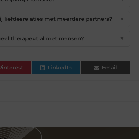
ij liefdesrelaties met meerdere partners?
▼
ueel therapeut al met mensen?
▼
Pinterest
LinkedIn
Email