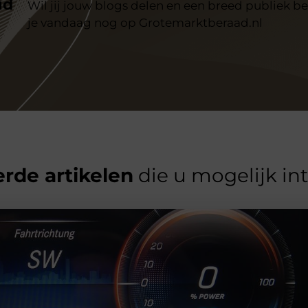
id
Wil jij jouw blogs delen en een breed publiek be
je vandaag nog op Grotemarktberaad.nl
rde artikelen
die u mogelijk in