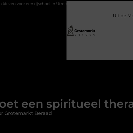
rijschool in Utrecht?
Duurzaamheid verweven in de bedrijfsvo
Uit de M
oet een spiritueel ther
or Grotemarkt Beraad