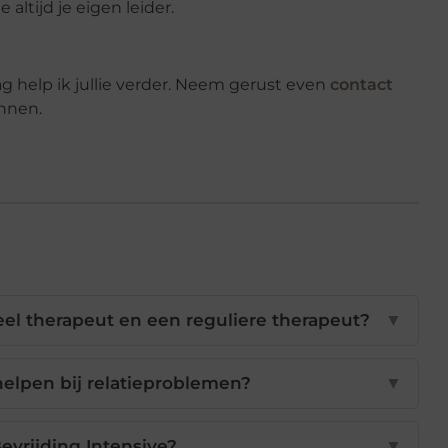
 altijd je eigen leider.
g help ik jullie verder. Neem gerust even
contact
nnen.
ueel therapeut en een reguliere therapeut?
▼
 helpen bij relatieproblemen?
▼
evrijding Intensive?
▼