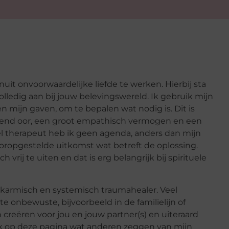
uit onvoorwaardelijke liefde te werken. Hierbij sta
e volledig aan bij jouw belevingswereld. Ik gebruik mijn
en mijn gaven, om te bepalen wat nodig is. Dit is
erend oor, een groot empathisch vermogen en een
eel therapeut heb ik geen agenda, anders dan mijn
 vooropgestelde uitkomst wat betreft de oplossing.
 vrij te uiten en dat is erg belangrijk bij spirituele
s karmisch en systemisch traumahealer. Veel
e onbewuste, bijvoorbeeld in de familielijn of
 creëren voor jou en jouw partner(s) en uiteraard
ok op deze pagina wat anderen zeggen van mijn