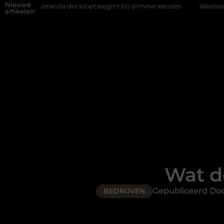
Nieuwe
da die klopt begint bij slimme keuzes
Waarom kiezen voor een 
artikelen
Wat d
Gepubliceerd Do
BEDRIJVEN