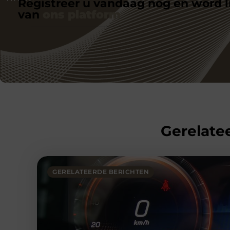
Registreer u vandaag nog en word l
van
ons platform
Gerelatee
GERELATEERDE BERICHTEN