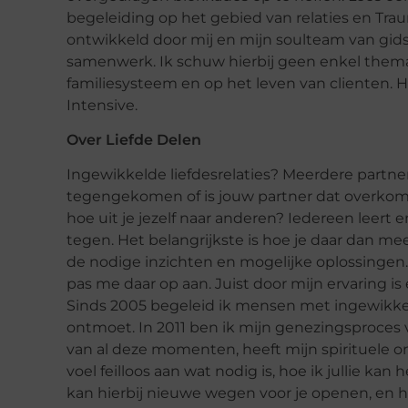
begeleiding op het gebied van relaties en Tra
ontwikkeld door mij en mijn soulteam van gid
samenwerk. Ik schuw hierbij geen enkel thema.
familiesysteem en op het leven van clienten. H
Intensive.
Over Liefde Delen
Ingewikkelde liefdesrelaties? Meerdere partners
tegengekomen of is jouw partner dat overkom
hoe uit je jezelf naar anderen? Iedereen leert en 
tegen. Het belangrijkste is hoe je daar dan mee 
de nodige inzichten en mogelijke oplossingen. D
pas me daar op aan. Juist door mijn ervaring is
Sinds 2005 begeleid ik mensen met ingewikkeld
ontmoet. In 2011 ben ik mijn genezingsproces
van al deze momenten, heeft mijn spirituele 
voel feilloos aan wat nodig is, hoe ik jullie ka
kan hierbij nieuwe wegen voor je openen, en 