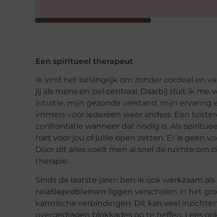
Een spiritueel therapeut
Ik vind het belangrijk om zonder oordeel en van
jij als mens en ziel centraal. Daarbij sluit ik m
intuïtie, mijn gezonde verstand, mijn ervaring 
immers voor iedereen weer anders. Een luist
confrontatie wanneer dat nodig is. Als spiritu
hart voor jou of jullie open zetten. Er is geen
Door dit alles voelt men al snel de ruimte om zich
therapie.
Sinds de laatste jaren ben ik ook werkzaam al
relatieproblemen
liggen verscholen in het grot
karmische verbindingen. Dit kan veel inzichten
overgedragen blokkades op te heffen. Lees o