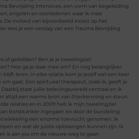
uma Bevrijding Intensives, een vorm van begeleiding
sen, engelen en overledenen waar ik mee
 De invloed van bijvoorbeeld incest op het
ier lees je een verslag van een Trauma Bevrijding
 of geliefden? Ben je je tweelingziel
en? Hoe ga je daar mee om? En nog belangrijker:
blijft leren. In elke relatie kom je jezelf wel een keer
om gaat. Een spiritueel therapeut, zoals ik, geeft je
aarbij staat jullie belevingswereld centraal en ik
 er altijd een warme bron van (h)erkenning en steun.
e relaties en in 2009 heb ik mijn tweelingziel
 van borstkanker ingegaan en door de bundeling
ontwikkeling een enorme toevlucht genomen. Ik
n helpen en wat de juiste oplossingen kunnen zijn. Ik
het is aan jou om de nieuwe weg te gaan