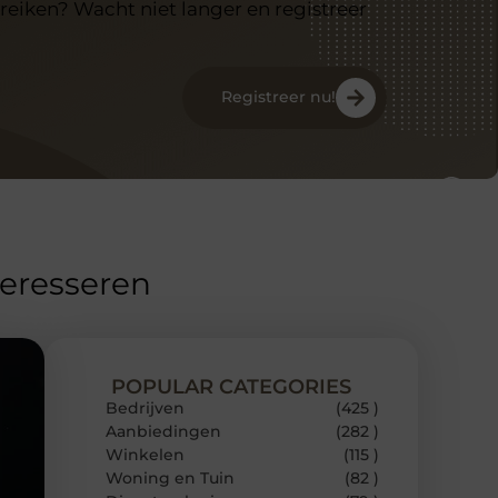
reiken? Wacht niet langer en registreer
Registreer nu!
teresseren
POPULAR CATEGORIES
Bedrijven
(425 )
Aanbiedingen
(282 )
Winkelen
(115 )
Woning en Tuin
(82 )