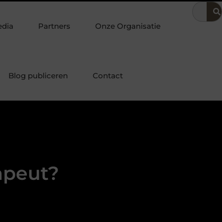
ering
Dit is hoe je de beste kapper in Arnhem kunt vinden
edia
Partners
Onze Organisatie
Blog publiceren
Contact
apeut?