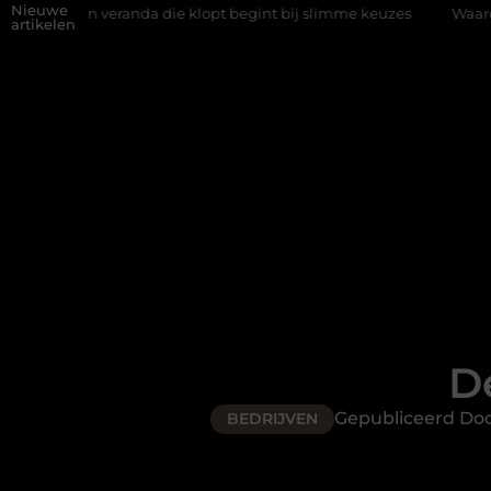
Nieuwe
anda die klopt begint bij slimme keuzes
Waarom kiezen voor een
artikelen
D
Gepubliceerd Do
BEDRIJVEN