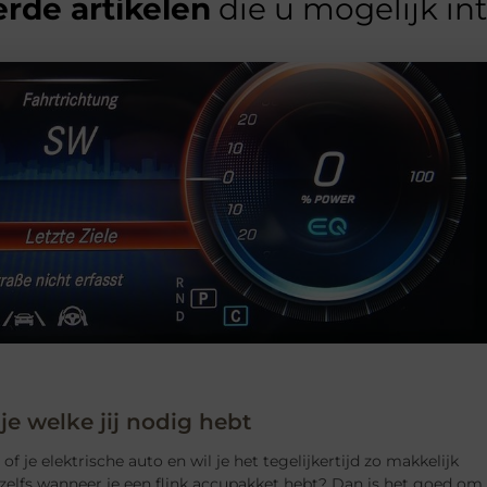
rde artikelen
die u mogelijk in
 je welke jij nodig hebt
f je elektrische auto en wil je het tegelijkertijd zo makkelijk
zelfs wanneer je een flink accupakket hebt? Dan is het goed om