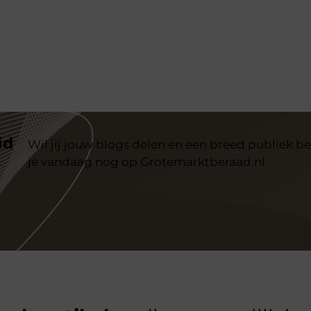
id
Wil jij jouw blogs delen en een breed publiek be
je vandaag nog op Grotemarktberaad.nl