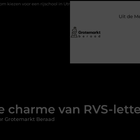
 rijschool in Utrecht?
Duurzaamheid verweven in de bedrijfsv
Uit de M
e charme van RVS-lette
or Grotemarkt Beraad