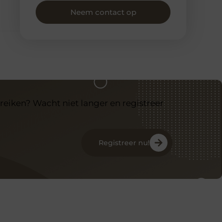
Neem contact op
reiken? Wacht niet langer en registreer
Registreer nu!