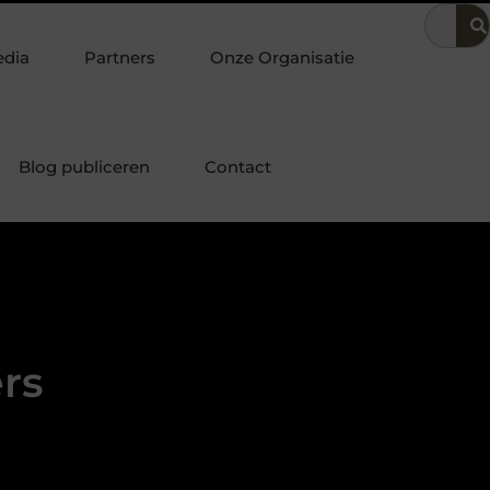
oering
Dit is hoe je de beste kapper in Arnhem kunt vinden
edia
Partners
Onze Organisatie
Blog publiceren
Contact
rs