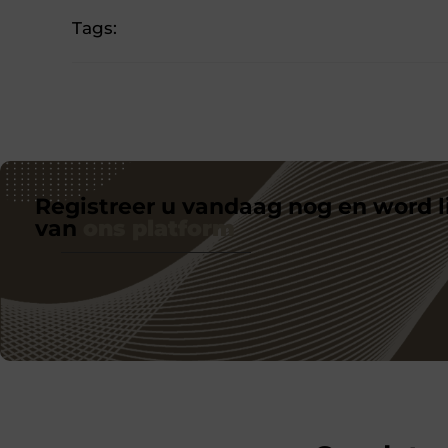
Tags:
Registreer u vandaag nog en word l
van
ons platform