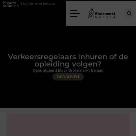
Nieuwe
j slimme keuzes
Waarom kiezen voor een rijschool in Utrecht?
D
artikelen
Verkeersregelaars inhuren of de
opleiding volgen?
Gepubliceerd Door Grotemarkt Beraad
BEDRIJVEN