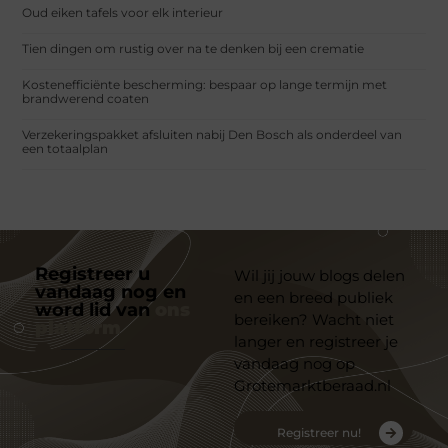
Oud eiken tafels voor elk interieur
Tien dingen om rustig over na te denken bij een crematie
Kostenefficiënte bescherming: bespaar op lange termijn met
brandwerend coaten
Verzekeringspakket afsluiten nabij Den Bosch als onderdeel van
een totaalplan
Registreer u
Wil jij jouw blogs delen
vandaag nog en
en een breed publiek
word lid van
ons
bereiken? Wacht niet
platform
langer en registreer je
vandaag nog op
Grotemarktberaad.nl
Registreer nu!