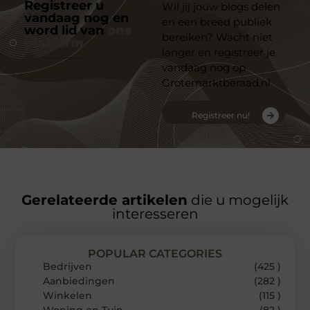
Registreer u
Wil jij jouw blogs delen
vandaag nog en
en een breed publiek
word lid van
ons
bereiken? Wacht niet
platform
langer en registreer je
vandaag nog op
Grotemarktberaad.nl
Registreer nu!
Gerelateerde artikelen
die u mogelijk
interesseren
POPULAR CATEGORIES
Bedrijven
(425 )
Aanbiedingen
(282 )
Winkelen
(115 )