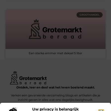
GROOTHANDEL
Een sterke emmer met deksel 5 liter
Ontdek, leer en deel wat het leven boeiend maakt.
Verken een gevarieerde verzameling blogs en artikelen die je
inzicht geven in alles wat ons dagelijks bezighoudt.
Uw privacy is belangrijk