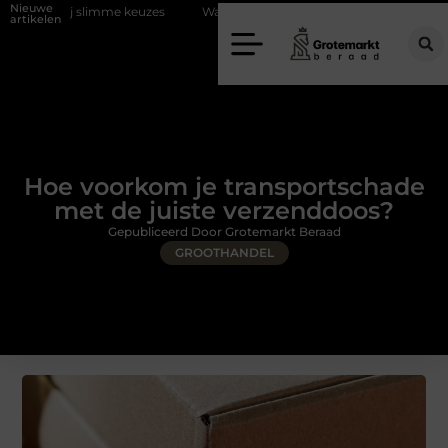
Nieuwe
imme keuzes
Waarom kiezen voor een rijschool in Utrecht?
Duurz
artikelen
Hoe voorkom je transportschade
met de juiste verzenddoos?
Gepubliceerd Door Grotemarkt Beraad
GROOTHANDEL