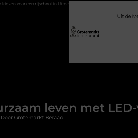
rijschool in Utrecht?
Duurzaamheid verweven in de bedrijfsvo
Uit de M
urzaam leven met LED-v
 Door Grotemarkt Beraad