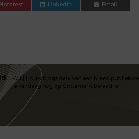
Pinterest
LinkedIn
Email
id
Wil jij jouw blogs delen en een breed publiek be
je vandaag nog op Grotemarktberaad.nl