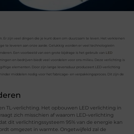
. Er zijn veel dingen die je kunt doen om duurzaam te leven. Het verkleinen
drage te leveren aan onze aarde. Gelukkig worden er veel technologieën
deren. Een voorbeeld van een grote bijdrage is het gebruik van
LED
ningen en bedrijven biedt veel voordelen voor ons milieu. Deze verlichting is
giftige elementen. Door zijn lange levensduur produceert LED-verlichting
 minder middelen nodig voor het fabricage- en verpakkingsproces. Dit zijn de
deren
 en TL-verlichting. Het opbouwen LED verlichting in
aagt ​​zich misschien af ​​waarom LED-verlichting
dat dit verlichtingssysteem 95% van de energie kan
wordt omgezet in warmte. Ongetwijfeld zal de