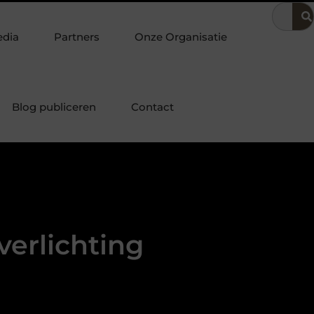
ering
Dit is hoe je de beste kapper in Arnhem kunt vinden
edia
Partners
Onze Organisatie
Blog publiceren
Contact
erlichting