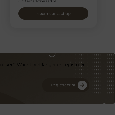
Grotemarktberaad.nl
Neem contact op
reiken? Wacht niet langer en registreer
Registreer nu!