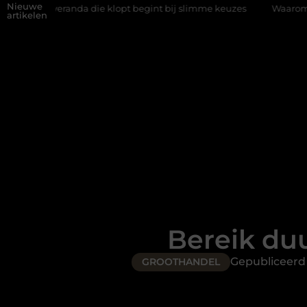
Nieuwe
da die klopt begint bij slimme keuzes
Waarom kiezen voor een 
artikelen
Bereik du
Gepubliceerd
GROOTHANDEL