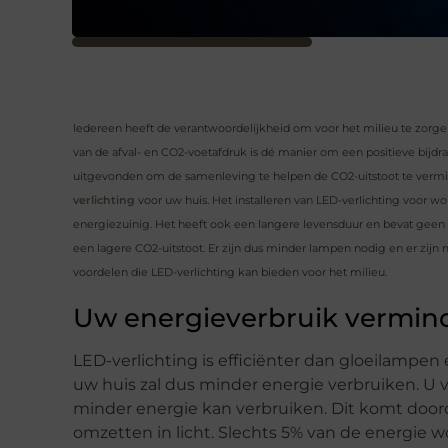
Iedereen heeft de verantwoordelijkheid om voor het milieu te zorgen
van de afval- en CO2-voetafdruk is dé manier om een ​​positieve bij
uitgevonden om de samenleving te helpen de CO2-uitstoot te vermin
verlichting
voor uw huis. Het installeren van LED-verlichting voor wo
energiezuinig. Het heeft ook een langere levensduur en bevat geen 
een lagere CO2-uitstoot. Er zijn dus minder lampen nodig en er zijn
voordelen die LED-verlichting kan bieden voor het milieu.
Uw energieverbruik vermin
LED-verlichting is efficiënter dan gloeilampen
uw huis zal dus minder energie verbruiken. U vr
minder energie kan verbruiken. Dit komt door
omzetten in licht. Slechts 5% van de energie 