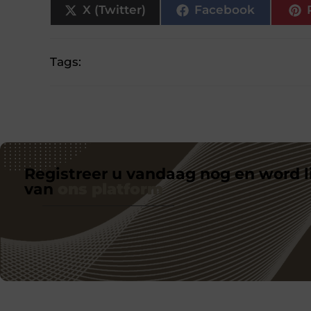
X (Twitter)
Facebook
Tags:
Registreer u vandaag nog en word l
van
ons platform