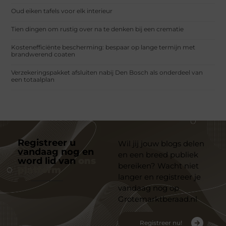
Oud eiken tafels voor elk interieur
Tien dingen om rustig over na te denken bij een crematie
Kostenefficiënte bescherming: bespaar op lange termijn met
brandwerend coaten
Verzekeringspakket afsluiten nabij Den Bosch als onderdeel van
een totaalplan
Registreer u
Wil jij jouw blogs delen
vandaag nog en
en een breed publiek
word lid van
ons
bereiken? Wacht niet
platform
langer en registreer je
vandaag nog op
Grotemarktberaad.nl
Registreer nu!