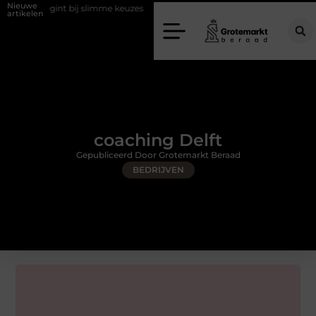
Nieuwe
t bij slimme keuzes
Waarom kiezen voor een rijschool in Utrecht?
artikelen
coaching Delft
Gepubliceerd Door Grotemarkt Beraad
BEDRIJVEN