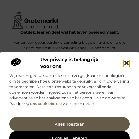
Ontdek, leer en deel wat het leven boeiend maakt.
Verken een gevarieerde verzameling blogs en artikelen die je
inzicht geven in alles wat ons dagelijks bezighoudt.
Uw privacy is belangrijk
Bericht categorie
voor ons
Wij maken gebruik van cookies en vergelijkbare technologieën
om te begrijpen hoe u onze website gebruikt en om uw ervaring
te verbeteren. Deze cookies kunnen voor verschillende
doeleinden worden ingezet, zoals het personaliseren van
Onze informatie
advertenties en het analyseren van het gebruik van de website.
Raadpleeg
ons cookiebeleid
voor meer details.
Kwalitatieve backlinks: wat zijn ze – en waarom maken ze verschil?
Verdien geld met je website: slimme strategieën voor blijvende inkomsten
Ga Naar Bo
Alles Toestaan
Website index
Cookiebeleid (EU)
@2025 www.grotemarktberaad.nl. All Right Reserved.
Cookies Beheren