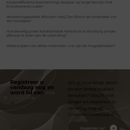
Kostenefficiënte bescherming: bespaar op lange termijn met
brandwerend coaten
Verzekeringspakket afsluiten nabij Den Bosch als onderdeel van
een totaalplan
Hoe beveilig je een karakteristiek herenhuis in Voorburg zonder
afbreuk te doen aan de uitstraling?
Watersnijden van dikke materialen: wat zijn de mogelijkheden?
Registreer u
Wil jij jouw blogs delen
vandaag nog en
en een breed publiek
word lid van
ons
bereiken? Wacht niet
platform
langer en registreer je
vandaag nog op
Grotemarktberaad.nl
Registreer nu!