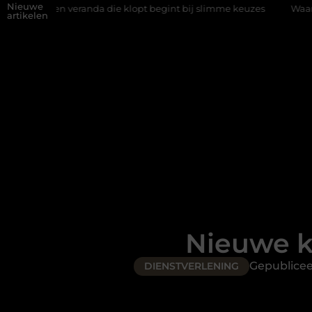
Nieuwe
n veranda die klopt begint bij slimme keuzes
Waarom kiezen voo
artikelen
Nieuwe k
Gepublice
DIENSTVERLENING