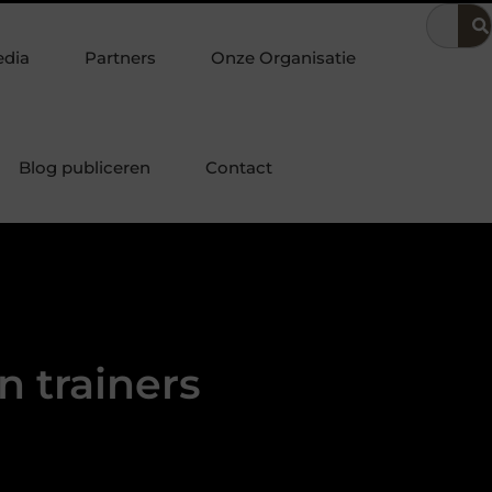
ijfsvoering
Dit is hoe je de beste kapper in Arnhem kunt vinde
edia
Partners
Onze Organisatie
Blog publiceren
Contact
 trainers