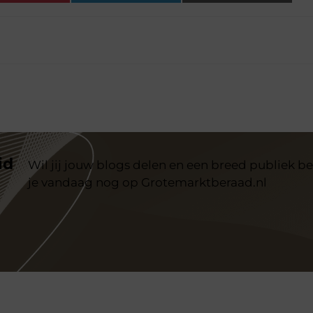
id
Wil jij jouw blogs delen en een breed publiek be
je vandaag nog op Grotemarktberaad.nl