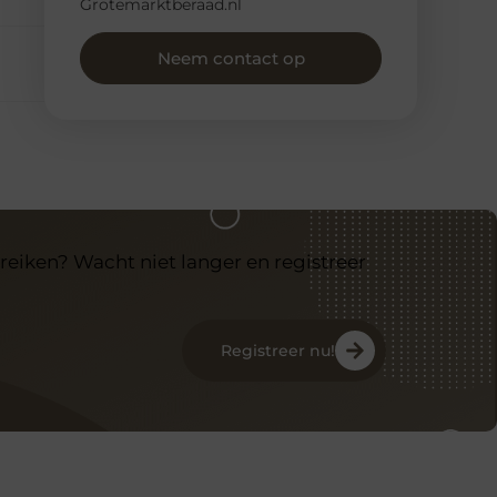
Grotemarktberaad.nl
Neem contact op
reiken? Wacht niet langer en registreer
Registreer nu!