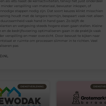
als iets naast de kernactiviteiten, terwijl het juist onderdeel
 minder verspilling van materiaal, bewuster inkopen, of
nnodige stappen nodig zijn. Dat soort keuzes klinkt misschien
rekening houdt met de langere termijn, bespaart vaak niet alleen
 duurzaamheid vaak hand in hand gaan. Zo blijft de
lanten en wetgeving steeds hogere eisen gaan stellen. Kleine
n de bedrijfsvoering optimaliseren gaan in de praktijk vaak
 verspilling en meer overzicht. Door bewust te kijken naar
ontstaat er ruimte om processen slimmer in te richten. Veel
liseren pas
D.NL
DIENSTVERLENING
DIENSTVE