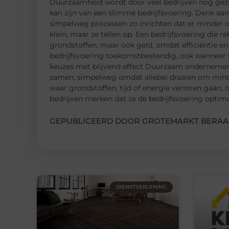
Duurzaamheid wordt door veel bedrijven nog gezien 
kan zijn van een slimme bedrijfsvoering. Denk aan
simpelweg processen zo inrichten dat er minder o
klein, maar ze tellen op. Een bedrijfsvoering die 
grondstoffen, maar ook geld, omdat efficiëntie en
bedrijfsvoering toekomstbestendig, ook wanneer k
keuzes met blijvend effect Duurzaam ondernemen e
samen, simpelweg omdat allebei draaien om minder
waar grondstoffen, tijd of energie verloren gaan, 
bedrijven merken dat ze de bedrijfsvoering optima
GEPUBLICEERD DOOR GROTEMARKT BERAA
DIENSTVERLENING