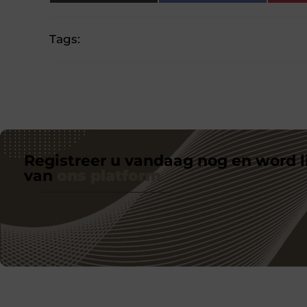
Tags:
Registreer u vandaag nog en word l
van
ons platform