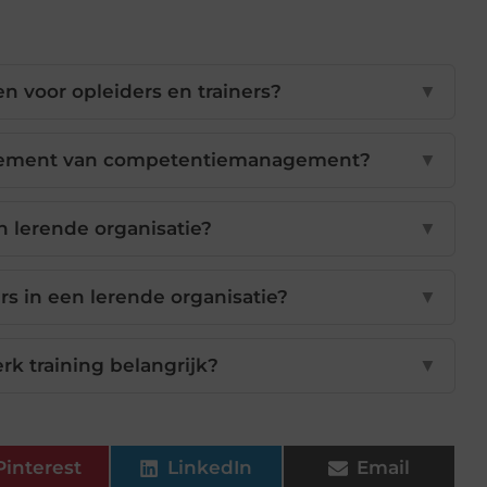
n voor opleiders en trainers?
▼
gement van competentiemanagement?
▼
 lerende organisatie?
▼
s in een lerende organisatie?
▼
k training belangrijk?
▼
Pinterest
LinkedIn
Email