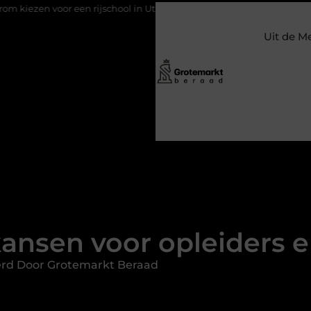
r een rijschool in Utrecht?
Duurzaamheid verweven in de bedr
Uit de M
ansen voor opleiders en
erd Door Grotemarkt Beraad