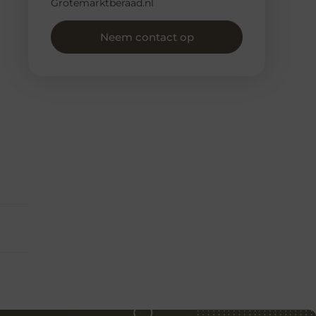
Grotemarktberaad.nl
Neem contact op