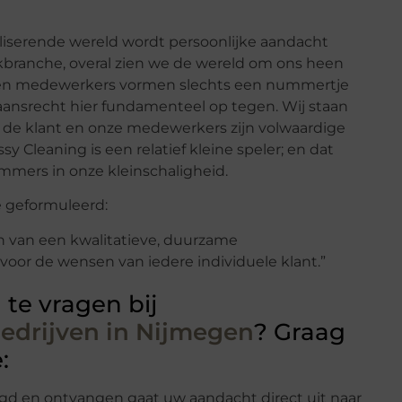
aliserende wereld wordt persoonlijke aandacht
kbranche, overal zien we de wereld om ons heen
 en medewerkers vormen slechts een nummertje
staansrecht hier fundamenteel op tegen. Wij staan
t de klant en onze medewerkers zijn volwaardige
y Cleaning is een relatief kleine speler; en dat
immers in onze kleinschaligheid.
e geformuleerd:
en van een kwalitatieve, duurzame
or de wensen van iedere individuele klant.”
 te vragen bij
drijven in Nijmegen
? Graag
:
agd en ontvangen gaat uw aandacht direct uit naar