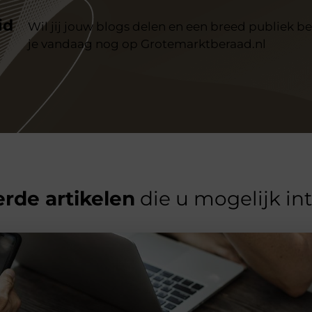
id
Wil jij jouw blogs delen en een breed publiek be
je vandaag nog op Grotemarktberaad.nl
rde artikelen
die u mogelijk in