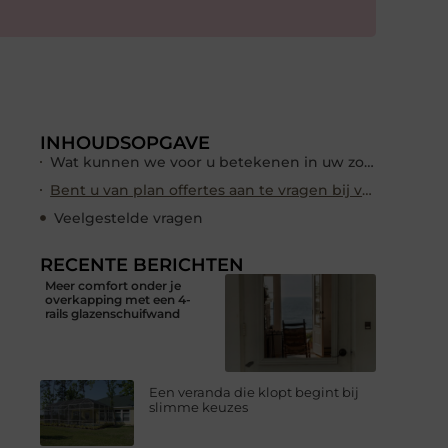
INHOUDSOPGAVE
Wat kunnen we voor u betekenen in uw zoektocht naar een geschikt schoonmaakbedrijf in Nijmegen? Dit is onze missie!
Bent u van plan offertes aan te vragen bij verschillende schoonmaakbedrijven in Nijmegen? Graag aandacht voor het volgende:
Veelgestelde vragen
RECENTE BERICHTEN
Meer comfort onder je
overkapping met een 4-
rails glazenschuifwand
Een veranda die klopt begint bij
slimme keuzes