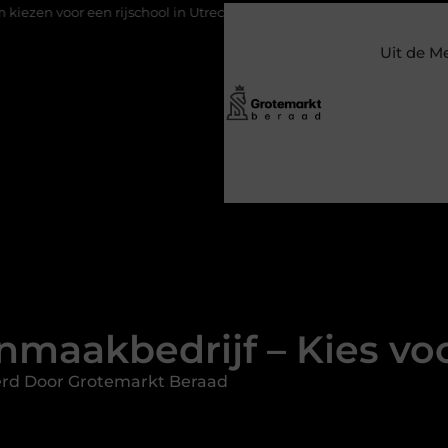
jschool in Utrecht?
Duurzaamheid verweven in de bedrijfsvoer
Uit de M
nmaakbedrijf – Kies vo
erd Door Grotemarkt Beraad