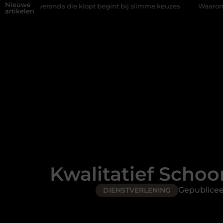
Nieuwe
a die klopt begint bij slimme keuzes
Waarom kiezen voor een ri
artikelen
Kwalitatief Schoo
Gepublice
DIENSTVERLENING