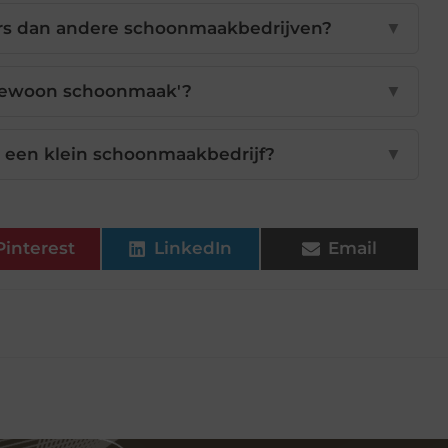
rs dan andere schoonmaakbedrijven?
▼
gewoon schoonmaak'?
▼
 een klein schoonmaakbedrijf?
▼
Pinterest
LinkedIn
Email