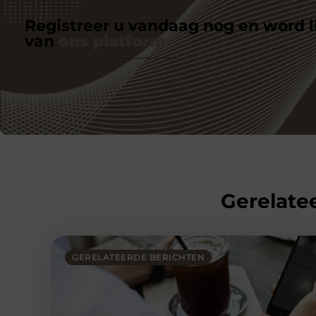
Registreer u vandaag nog en word l
van
ons platform
Gerelatee
GERELATEERDE BERICHTEN