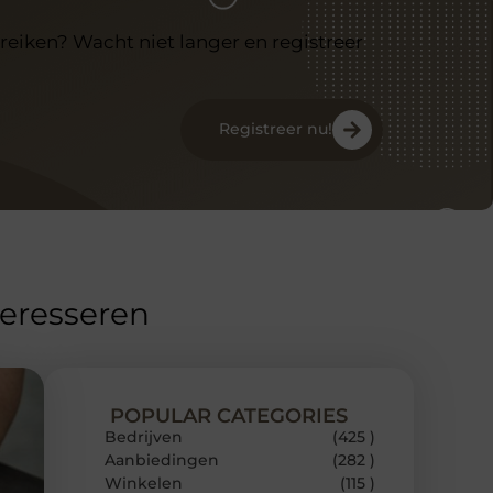
reiken? Wacht niet langer en registreer
Registreer nu!
teresseren
POPULAR CATEGORIES
Bedrijven
(425 )
Aanbiedingen
(282 )
Winkelen
(115 )