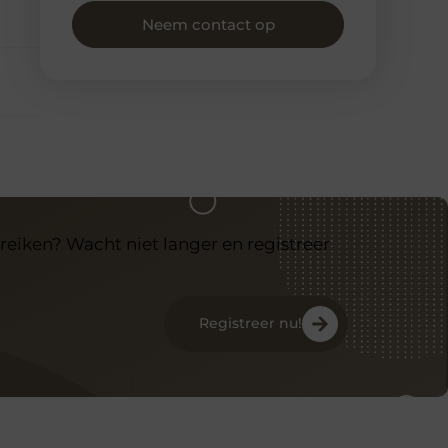
Neem contact op
reiken? Wacht niet langer en registreer
Registreer nu!