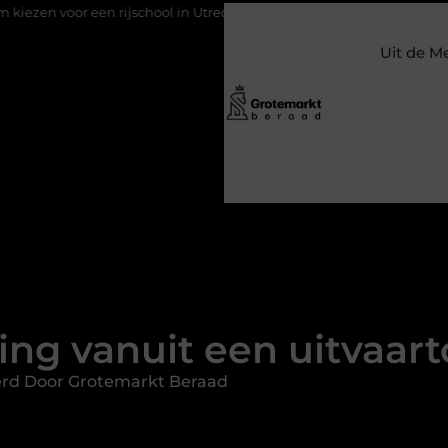
ool in Utrecht?
Duurzaamheid verweven in de bedrijfsvoering
Uit de M
ing vanuit een uitvaar
erd Door Grotemarkt Beraad