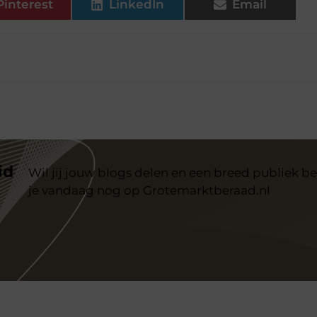
Pinterest
LinkedIn
Email
id
Wil jij jouw blogs delen en een breed publiek be
je vandaag nog op Grotemarktberaad.nl