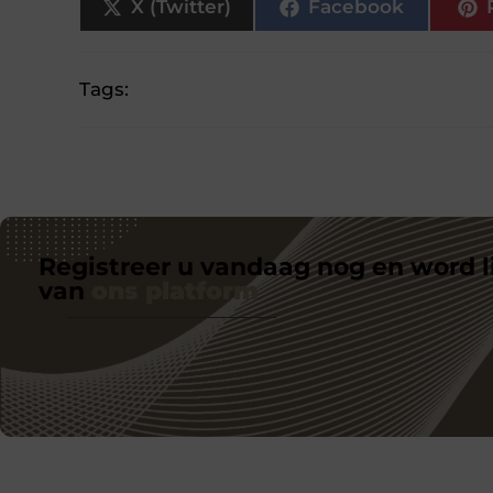
X (Twitter)
Facebook
Tags:
Registreer u vandaag nog en word l
van
ons platform