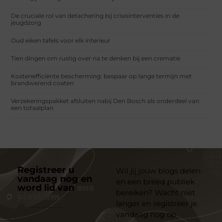
De cruciale rol van detachering bij crisisinterventies in de
jeugdzorg
Oud eiken tafels voor elk interieur
Tien dingen om rustig over na te denken bij een crematie
Kostenefficiënte bescherming: bespaar op lange termijn met
brandwerend coaten
Verzekeringspakket afsluiten nabij Den Bosch als onderdeel van
een totaalplan
Registreer u
Wil jij jouw blogs delen
vandaag nog en
en een breed publiek
word lid van
ons
bereiken? Wacht niet
platform
langer en registreer je
vandaag nog op