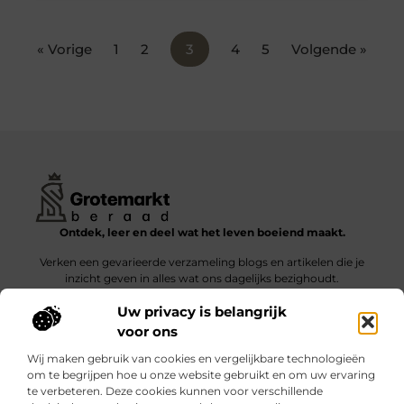
« Vorige
1
2
3
4
5
Volgende »
Ontdek, leer en deel wat het leven boeiend maakt.
Verken een gevarieerde verzameling blogs en artikelen die je
inzicht geven in alles wat ons dagelijks bezighoudt.
Uw privacy is belangrijk
Bericht categorie
voor ons
Wij maken gebruik van cookies en vergelijkbare technologieën
om te begrijpen hoe u onze website gebruikt en om uw ervaring
te verbeteren. Deze cookies kunnen voor verschillende