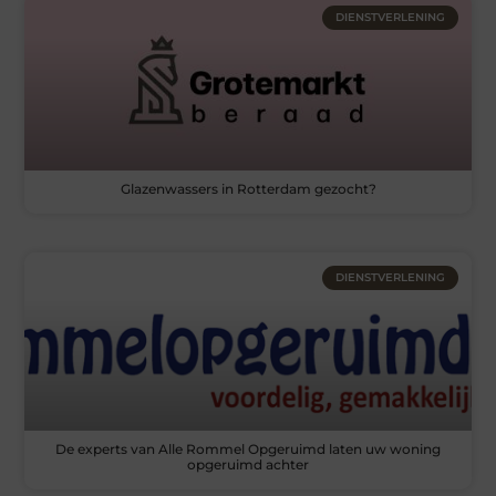
DIENSTVERLENING
Glazenwassers in Rotterdam gezocht?
DIENSTVERLENING
De experts van Alle Rommel Opgeruimd laten uw woning
opgeruimd achter