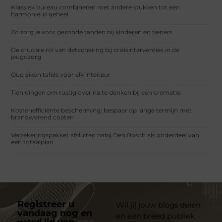
Klassiek bureau combineren met andere stukken tot een
harmonieus geheel
Zo zorg je voor gezonde tanden bij kinderen en tieners
De cruciale rol van detachering bij crisisinterventies in de
jeugdzorg
Oud eiken tafels voor elk interieur
Tien dingen om rustig over na te denken bij een crematie
Kostenefficiënte bescherming: bespaar op lange termijn met
brandwerend coaten
Verzekeringspakket afsluiten nabij Den Bosch als onderdeel van
een totaalplan
Registreer u
Wil jij jouw blogs delen
vandaag nog en
en een breed publiek
word lid van
ons