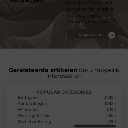
bereiken? Wacht niet
platform
langer en registreer je
vandaag nog op
Grotemarktberaad.nl
Registreer nu!
Gerelateerde artikelen
die u mogelijk
interesseren
POPULAR CATEGORIES
Bedrijven
(425 )
Aanbiedingen
(282 )
Winkelen
(115 )
Woning en Tuin
(82 )
Dienstverlening
(79 )