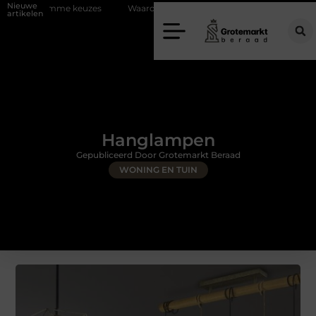
Nieuwe
me keuzes
Waarom kiezen voor een rijschool in Utrecht?
Duurzaa
artikelen
Hanglampen
Gepubliceerd Door Grotemarkt Beraad
WONING EN TUIN