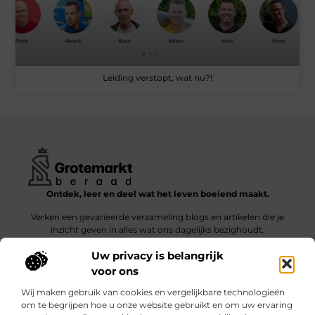
Leiding verstopt, wat nu?!
« Vorige
1
2
3
4
5
Volgende »
Ontdek, leer en deel wat het leven boeiend maakt.
Verken een gevarieerde verzameling blogs en artikelen die je
inzicht geven in alles wat ons dagelijks bezighoudt.
Uw privacy is belangrijk
Bericht categorie
voor ons
Wij maken gebruik van cookies en vergelijkbare technologieën
om te begrijpen hoe u onze website gebruikt en om uw ervaring