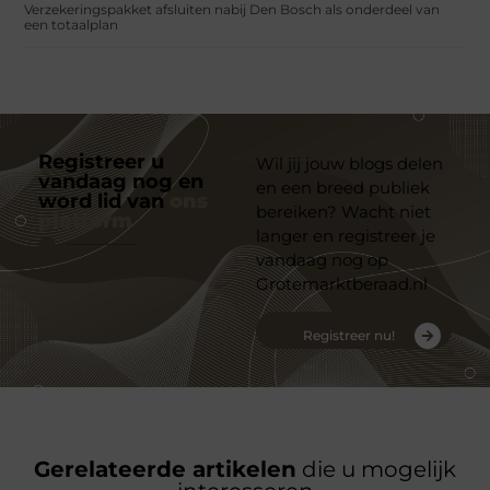
Verzekeringspakket afsluiten nabij Den Bosch als onderdeel van
een totaalplan
Registreer u
Wil jij jouw blogs delen
vandaag nog en
en een breed publiek
word lid van
ons
bereiken? Wacht niet
platform
langer en registreer je
vandaag nog op
Grotemarktberaad.nl
Registreer nu!
Gerelateerde artikelen
die u mogelijk