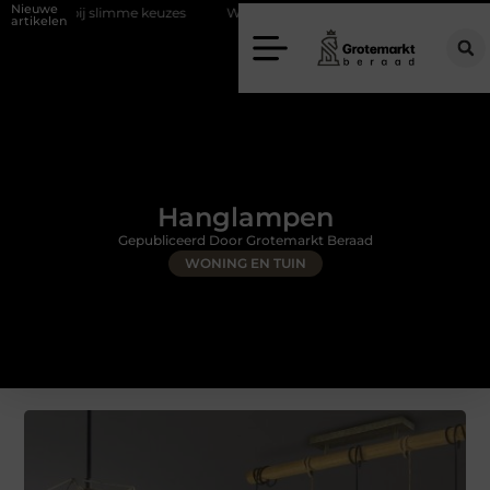
Nieuwe
slimme keuzes
Waarom kiezen voor een rijschool in Utrecht?
Duur
artikelen
Hanglampen
Gepubliceerd Door Grotemarkt Beraad
WONING EN TUIN