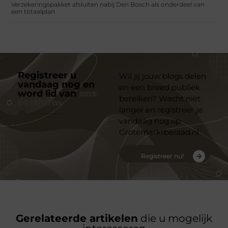
Verzekeringspakket afsluiten nabij Den Bosch als onderdeel van
een totaalplan
Registreer u
Wil jij jouw blogs delen
vandaag nog en
en een breed publiek
word lid van
ons
bereiken? Wacht niet
platform
langer en registreer je
vandaag nog op
Grotemarktberaad.nl
Registreer nu!
Gerelateerde artikelen
die u mogelijk