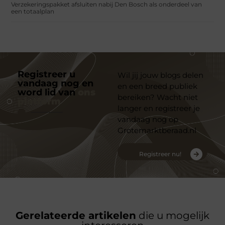
Verzekeringspakket afsluiten nabij Den Bosch als onderdeel van
een totaalplan
Registreer u
Wil jij jouw blogs delen
vandaag nog en
en een breed publiek
word lid van
ons
bereiken? Wacht niet
platform
langer en registreer je
vandaag nog op
Grotemarktberaad.nl
Registreer nu!
Gerelateerde artikelen
die u mogelijk