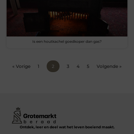
Is een houtkachel goedkoper dan gas?
« Vorige
1
2
3
4
5
Volgende »
Ontdek, leer en deel wat het leven boeiend maakt.