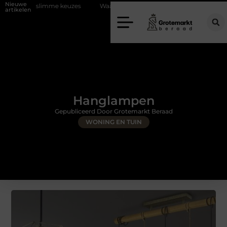
Nieuwe
keuzes
Waarom kiezen voor een rijschool in Utrecht?
Duurzaamhe
artikelen
Hanglampen
Gepubliceerd Door Grotemarkt Beraad
WONING EN TUIN