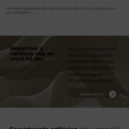
Verzekeringspakket afsluiten nabij Den Bosch als onderdeel van
een totaalplan
Registreer u
Wil jij jouw blogs delen
vandaag nog en
en een breed publiek
word lid van
ons
bereiken? Wacht niet
platform
langer en registreer je
vandaag nog op
Grotemarktberaad.nl
Registreer nu!