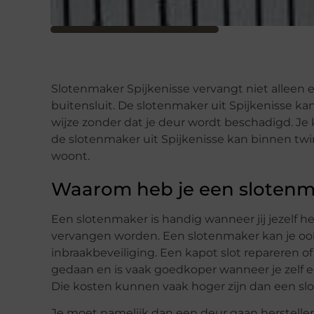
Slotenmaker Spijkenisse vervangt niet alleen e
buitensluit. De slotenmaker uit Spijkenisse k
wijze zonder dat je deur wordt beschadigd. Je 
de slotenmaker uit Spijkenisse kan binnen twint
woont.
Waarom heb je een slotenm
Een slotenmaker is handig wanneer jij jezelf h
vervangen worden. Een slotenmaker kan je oo
inbraakbeveiliging. Een kapot slot repareren
gedaan en is vaak goedkoper wanneer je zelf 
Die kosten kunnen vaak hoger zijn dan een sl
Je moet namelijk dan een deur gaan herstellen