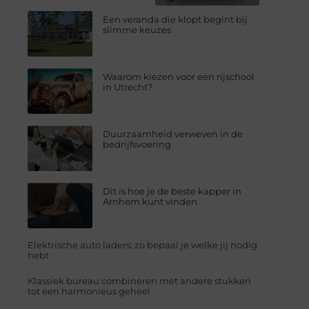
Een veranda die klopt begint bij
slimme keuzes
Waarom kiezen voor een rijschool
in Utrecht?
Duurzaamheid verweven in de
bedrijfsvoering
Dit is hoe je de beste kapper in
Arnhem kunt vinden
Elektrische auto laders: zo bepaal je welke jij nodig
hebt
Klassiek bureau combineren met andere stukken
tot een harmonieus geheel