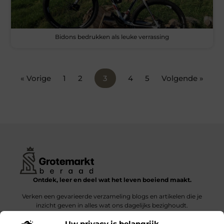
Bidons bedrukken als leuke verrassing
« Vorige
1
2
3
4
5
Volgende »
Ontdek, leer en deel wat het leven boeiend maakt.
Verken een gevarieerde verzameling blogs en artikelen die je
inzicht geven in alles wat ons dagelijks bezighoudt.
Uw privacy is belangrijk