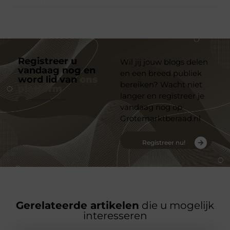
Registreer u
Wil jij jouw blogs delen
vandaag nog en
en een breed publiek
word lid van
ons
bereiken? Wacht niet
platform
langer en registreer je
vandaag nog op
Grotemarktberaad.nl
Registreer nu!
Gerelateerde artikelen
die u mogelijk
interesseren