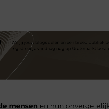
d
Wil jij jouw blogs delen en een breed publiek 
registreer je vandaag nog op Grotemarkt beraa
de mensen
en hun onvergetelijk