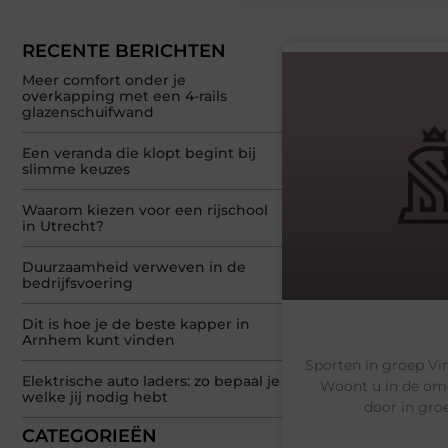
RECENTE BERICHTEN
Meer comfort onder je
overkapping met een 4-rails
glazenschuifwand
Een veranda die klopt begint bij
slimme keuzes
Waarom kiezen voor een rijschool
in Utrecht?
Duurzaamheid verweven in de
bedrijfsvoering
Dit is hoe je de beste kapper in
Arnhem kunt vinden
Sporten in groep Vin
Elektrische auto laders: zo bepaal je
Woont u in de omge
welke jij nodig hebt
door in gro
CATEGORIEËN