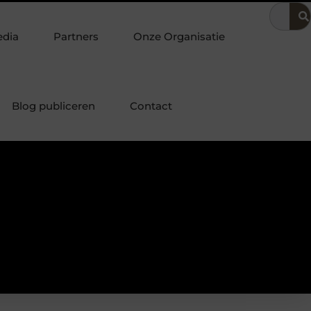
 in de bedrijfsvoering
Dit is hoe je de beste kapper in Arnhe
edia
Partners
Onze Organisatie
Blog publiceren
Contact