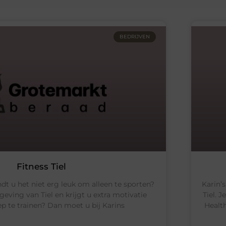
BEDRIJVEN
Fitness Tiel
dt u het niet erg leuk om alleen te sporten?
Karin’
ving van Tiel en krijgt u extra motivatie
Tiel. 
ep te trainen? Dan moet u bij Karins
Healt