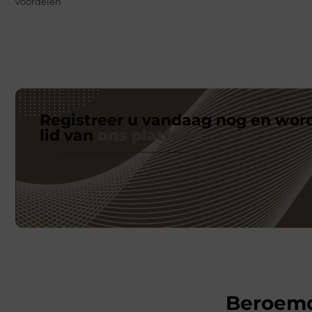
voordelen
Registreer u vandaag nog en wor
lid van
ons platform
Beroem