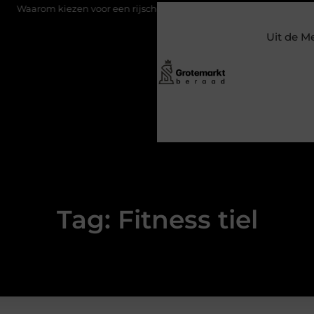
m kiezen voor een rijschool in Utrecht?
Duurzaamheid verweven
Uit de M
Tag: Fitness tiel