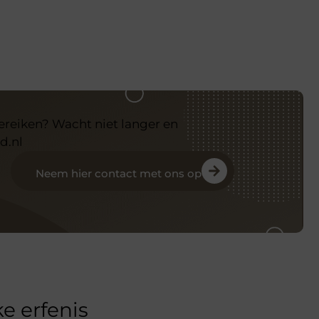
bereiken? Wacht niet langer en
d.nl
Neem hier contact met ons op
e erfenis