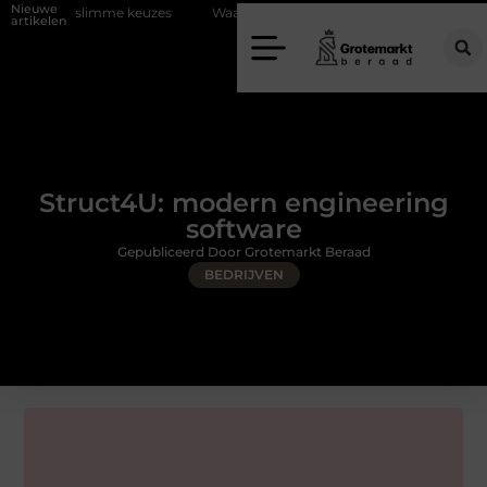
Nieuwe
me keuzes
Waarom kiezen voor een rijschool in Utrecht?
Duurzaa
artikelen
Struct4U: modern engineering
software
Gepubliceerd Door Grotemarkt Beraad
BEDRIJVEN