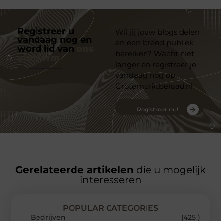
Registreer u
Wil jij jouw blogs delen
vandaag nog en
en een breed publiek
word lid van
ons
bereiken? Wacht niet
platform
langer en registreer je
vandaag nog op
Grotemarktberaad.nl
Registreer nu!
Gerelateerde artikelen
die u mogelijk
interesseren
POPULAR CATEGORIES
Bedrijven
(425 )