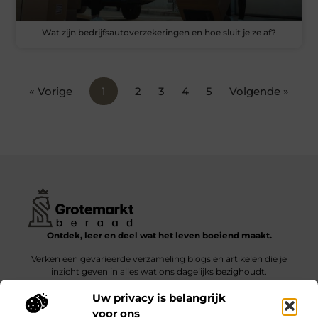
Wat zijn bedrijfsautoverzekeringen en hoe sluit je ze af?
« Vorige
1
2
3
4
5
Volgende »
Ontdek, leer en deel wat het leven boeiend maakt.
Verken een gevarieerde verzameling blogs en artikelen die je
inzicht geven in alles wat ons dagelijks bezighoudt.
Uw privacy is belangrijk
Bericht categorie
voor ons