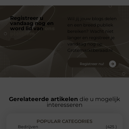
Registreer u
Wil jij jouw blogs delen
vandaag nog en
en een breed publiek
word lid van
ons
bereiken? Wacht niet
platform
langer en registreer je
vandaag nog op
Grotemarktberaad.nl
Registreer nu!
Gerelateerde artikelen
die u mogelijk
interesseren
POPULAR CATEGORIES
Bedrijven
(425 )