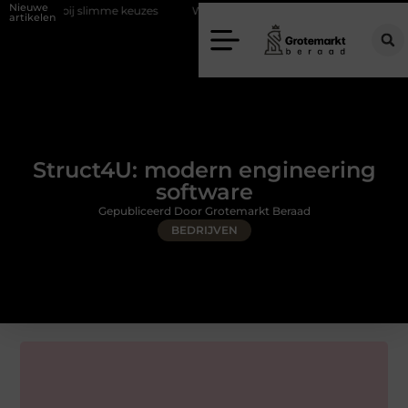
Nieuwe
slimme keuzes
Waarom kiezen voor een rijschool in Utrecht?
Duur
artikelen
Struct4U: modern engineering
software
Gepubliceerd Door Grotemarkt Beraad
BEDRIJVEN