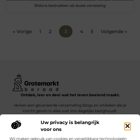
Bidons bedrukken als leuke verrassing
« Vorige
1
2
3
4
5
Volgende »
Ontdek, leer en deel wat het leven boeiend maakt.
Verken een gevarieerde verzameling blogs en artikelen die je
inzicht geven in alles wat ons dagelijks bezighoudt.
Uw privacy is belangrijk
Bericht categorie
voor ons
Wij maken gebruik van cookies en vergelijkbare technologieën