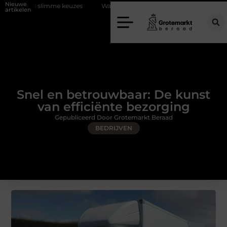
Nieuwe
e keuzes
Waarom kiezen voor een rijschool in Utrecht?
Duurzaam
artikelen
Snel en betrouwbaar: De kunst
van efficiënte bezorging
Gepubliceerd Door Grotemarkt Beraad
BEDRIJVEN