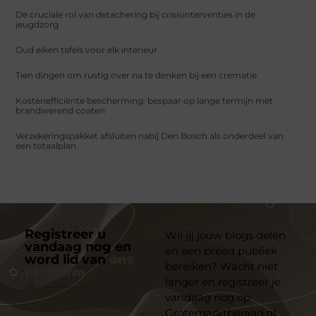
De cruciale rol van detachering bij crisisinterventies in de
jeugdzorg
Oud eiken tafels voor elk interieur
Tien dingen om rustig over na te denken bij een crematie
Kostenefficiënte bescherming: bespaar op lange termijn met
brandwerend coaten
Verzekeringspakket afsluiten nabij Den Bosch als onderdeel van
een totaalplan
Registreer u
Wil jij jouw blogs delen
vandaag nog en
en een breed publiek
word lid van
ons
bereiken? Wacht niet
platform
langer en registreer je
vandaag nog op
Grotemarktberaad.nl