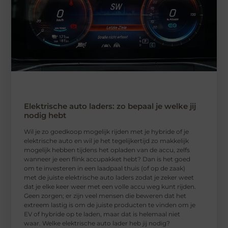
Elektrische auto laders: zo bepaal je welke jij
nodig hebt
Wil je zo goedkoop mogelijk rijden met je hybride of je
elektrische auto en wil je het tegelijkertijd zo makkelijk
mogelijk hebben tijdens het opladen van de accu, zelfs
wanneer je een flink accupakket hebt? Dan is het goed
om te investeren in een laadpaal thuis (of op de zaak)
met de juiste elektrische auto laders zodat je zeker weet
dat je elke keer weer met een volle accu weg kunt rijden.
Geen zorgen; er zijn veel mensen die beweren dat het
extreem lastig is om de juiste producten te vinden om je
EV of hybride op te laden, maar dat is helemaal niet
waar. Welke elektrische auto lader heb jij nodig?