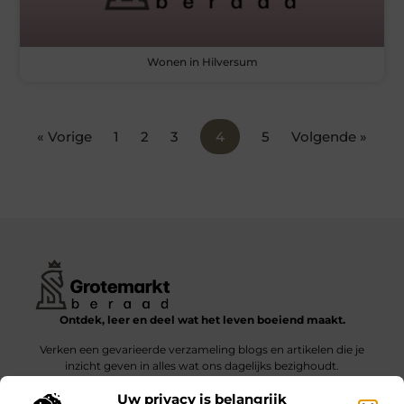
Wonen in Hilversum
« Vorige
1
2
3
4
5
Volgende »
Ontdek, leer en deel wat het leven boeiend maakt.
Verken een gevarieerde verzameling blogs en artikelen die je
inzicht geven in alles wat ons dagelijks bezighoudt.
Uw privacy is belangrijk