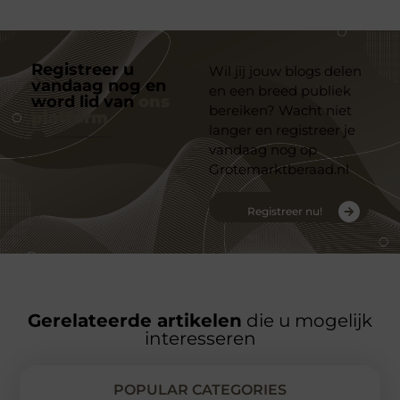
Registreer u
Wil jij jouw blogs delen
vandaag nog en
en een breed publiek
word lid van
ons
bereiken? Wacht niet
platform
langer en registreer je
vandaag nog op
Grotemarktberaad.nl
Registreer nu!
Gerelateerde artikelen
die u mogelijk
interesseren
POPULAR CATEGORIES