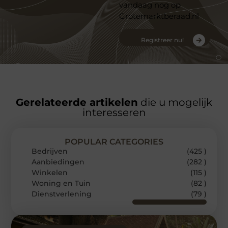
vandaag nog op
Grotemarktberaad.nl
Registreer nu!
Gerelateerde artikelen
die u mogelijk
interesseren
POPULAR CATEGORIES
Bedrijven
(425 )
Aanbiedingen
(282 )
Winkelen
(115 )
Woning en Tuin
(82 )
Dienstverlening
(79 )