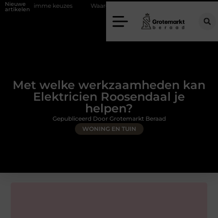
Nieuwe
 keuzes
Waarom kiezen voor een rijschool in Utrecht?
Duurzaamh
artikelen
Met welke werkzaamheden kan
Elektricien Roosendaal je
helpen?
Gepubliceerd Door Grotemarkt Beraad
WONING EN TUIN