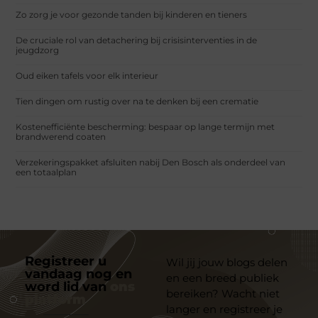
Zo zorg je voor gezonde tanden bij kinderen en tieners
De cruciale rol van detachering bij crisisinterventies in de
jeugdzorg
Oud eiken tafels voor elk interieur
Tien dingen om rustig over na te denken bij een crematie
Kostenefficiënte bescherming: bespaar op lange termijn met
brandwerend coaten
Verzekeringspakket afsluiten nabij Den Bosch als onderdeel van
een totaalplan
Registreer u
Wil jij jouw blogs delen
vandaag nog en
en een breed publiek
word lid van
ons
bereiken? Wacht niet
platform
langer en registreer je