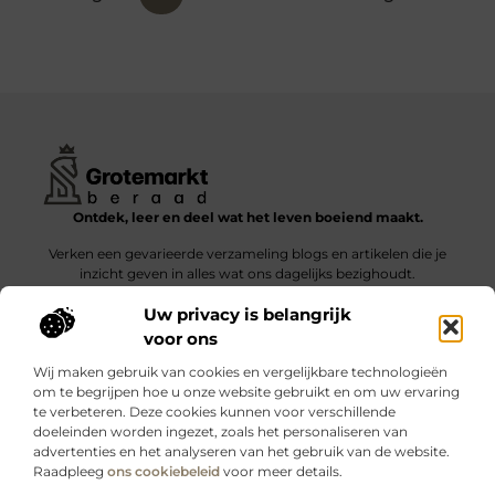
Ontdek, leer en deel wat het leven boeiend maakt.
Verken een gevarieerde verzameling blogs en artikelen die je
inzicht geven in alles wat ons dagelijks bezighoudt.
Uw privacy is belangrijk
Bericht categorie
voor ons
Wij maken gebruik van cookies en vergelijkbare technologieën
om te begrijpen hoe u onze website gebruikt en om uw ervaring
te verbeteren. Deze cookies kunnen voor verschillende
doeleinden worden ingezet, zoals het personaliseren van
Onze informatie
advertenties en het analyseren van het gebruik van de website.
Raadpleeg
ons cookiebeleid
voor meer details.
Kwalitatieve backlinks: wat zijn ze – en waarom maken ze verschil?
Verdien geld met je website: slimme strategieën voor blijvende inkomsten