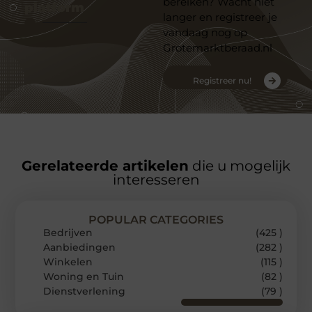
bereiken? Wacht niet
platform
langer en registreer je
vandaag nog op
Grotemarktberaad.nl
Registreer nu!
Gerelateerde artikelen
die u mogelijk
interesseren
POPULAR CATEGORIES
Bedrijven
(425 )
Aanbiedingen
(282 )
Winkelen
(115 )
Woning en Tuin
(82 )
Dienstverlening
(79 )