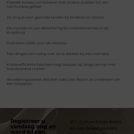
Klassiek bureau combineren met andere stukken tot een
harmonieus geheel
Zo zorg je voor gezonde tanden bij kinderen en tieners
De cruciale rol van detachering bij crisisinterventies in de
jeugdzorg
Oud eiken tafels voor elk interieur
Tien dingen om rustig over na te denken bij een crematie
Kostenefficiënte bescherming: bespaar op lange termijn met
brandwerend coaten
Verzekeringspakket afsluiten nabij Den Bosch als onderdeel van
een totaalplan
Registreer u
Wil jij jouw blogs delen
vandaag nog en
en een breed publiek
word lid van
ons