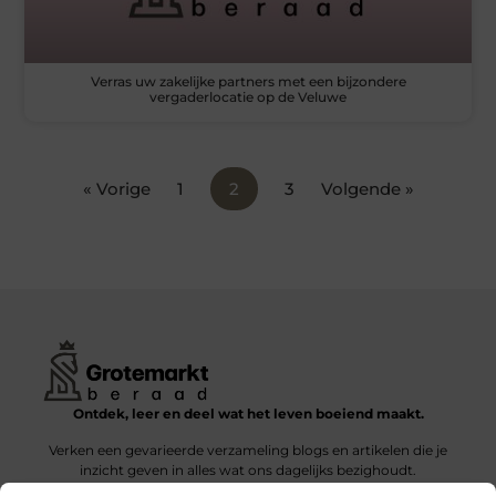
Verras uw zakelijke partners met een bijzondere
vergaderlocatie op de Veluwe
« Vorige
1
2
3
Volgende »
Ontdek, leer en deel wat het leven boeiend maakt.
Verken een gevarieerde verzameling blogs en artikelen die je
inzicht geven in alles wat ons dagelijks bezighoudt.