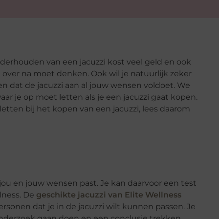
nderhouden van een jacuzzi kost veel geld en ook
d over na moet denken. Ook wil je natuurlijk zeker
 en dat de jacuzzi aan al jouw wensen voldoet. We
waar je op moet letten als je een jacuzzi gaat kopen.
letten bij het kopen van een jacuzzi, lees daarom
ij jou en jouw wensen past. Je kan daarvoor een test
llness. De
geschikte jacuzzi van Elite Wellness
ersonen dat je in de jacuzzi wilt kunnen passen. Je
onderzoek gaan doen en een conclusie trekken