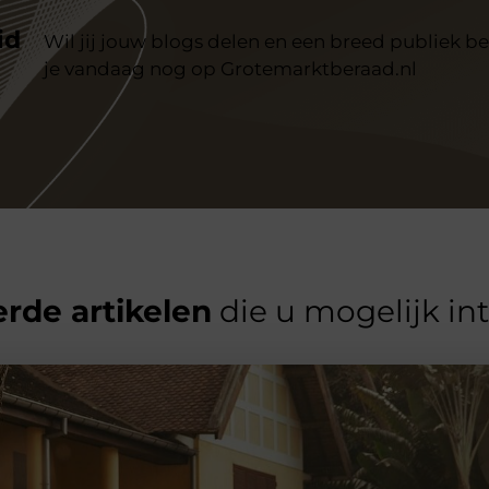
id
Wil jij jouw blogs delen en een breed publiek be
je vandaag nog op Grotemarktberaad.nl
rde artikelen
die u mogelijk in