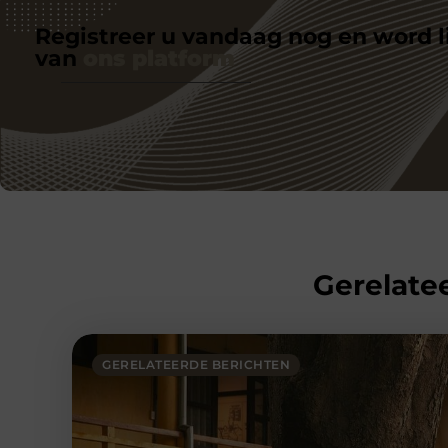
Registreer u vandaag nog en word l
van
ons platform
Gerelatee
GERELATEERDE BERICHTEN