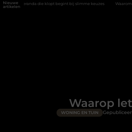
Nieuwe
da die klopt begint bij slimme keuzes
Waarom kiezen voor een 
artikelen
Waarop let
Gepublicee
WONING EN TUIN