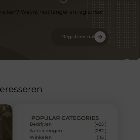
reiken? Wacht niet langer en registreer
Registreer nu!
teresseren
POPULAR CATEGORIES
Bedrijven
(425 )
Aanbiedingen
(282 )
Winkelen
(115 )