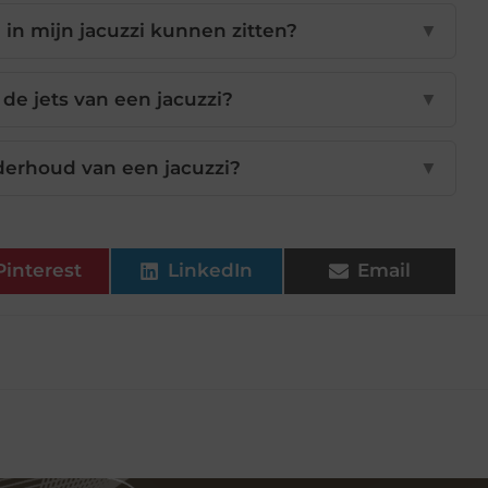
n mijn jacuzzi kunnen zitten?
▼
j de jets van een jacuzzi?
▼
derhoud van een jacuzzi?
▼
Pinterest
LinkedIn
Email