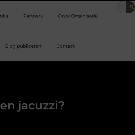
ering
Dit is hoe je de beste kapper in Arnhem kunt vinden
edia
Partners
Onze Organisatie
Blog publiceren
Contact
en jacuzzi?