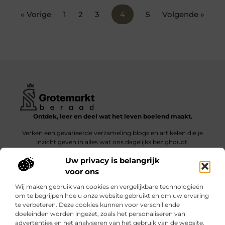
« Vorige
1
2
3
4
5
Volgende »
Ontdek, leer en deel wat het leven boeiend maakt.
Verken een gevarieerde verzameling blogs en artikelen die je
inzicht geven in alles wat ons dagelijks bezighoudt.
Uw privacy is belangrijk
Bericht categorie
voor ons
Wij maken gebruik van cookies en vergelijkbare technologieën
om te begrijpen hoe u onze website gebruikt en om uw ervaring
te verbeteren. Deze cookies kunnen voor verschillende
doeleinden worden ingezet, zoals het personaliseren van
Onze informatie
advertenties en het analyseren van het gebruik van de website.