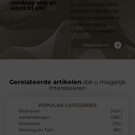
vandaag nog en
en een breed publiek
word lid van
ons
bereiken? Wacht niet
platform
langer en registreer je
vandaag nog op
Grotemarktberaad.nl
Registreer nu!
Gerelateerde artikelen
die u mogelijk
interesseren
POPULAR CATEGORIES
Bedrijven
(425 )
Aanbiedingen
(282 )
Winkelen
(115 )
Woning en Tuin
(82 )