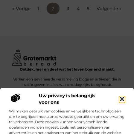
« Vorige
1
2
3
4
5
Volgende »
Ontdek, leer en deel wat het leven boeiend maakt.
Verken een gevarieerde verzameling blogs en artikelen die je
inzicht geven in alles wat ons dagelijks bezighoudt.
Uw privacy is belangrijk
Bericht categorie
voor ons
Wij maken gebruik van cookies en vergelijkbare technologieën
om te begrijpen hoe u onze website gebruikt en om uw ervaring
te verbeteren. Deze cookies kunnen voor verschillende
doeleinden worden ingezet, zoals het personaliseren van
Onze informatie
advertenties en het analyseren van het gebruik van de website.