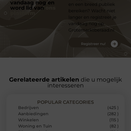
vandaag nog en
en een breed publiek
word lid van
ons
bereiken? Wacht niet
platform
langer en registreer je
vandaag nog op
Grotemarktberaad.nl
Registreer nu!
Gerelateerde artikelen
die u mogelijk
interesseren
POPULAR CATEGORIES
Bedrijven
(425 )
Aanbiedingen
(282 )
Winkelen
(115 )
Woning en Tuin
(82 )