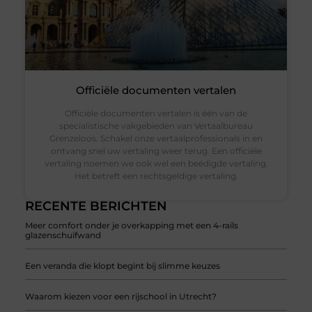
Officiële documenten vertalen
Officiële documenten vertalen is één van de
specialistische vakgebieden van Vertaalbureau
Grenzeloos. Schakel onze vertaalprofessionals in en
ontvang snel uw vertaling weer terug. Een officiële
vertaling noemen we ook wel een beëdigde vertaling.
Het betreft een rechtsgeldige vertaling.
RECENTE BERICHTEN
Meer comfort onder je overkapping met een 4-rails
glazenschuifwand
Een veranda die klopt begint bij slimme keuzes
Waarom kiezen voor een rijschool in Utrecht?