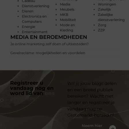
Cadeau
Media
Woningen
Dienstverlening
Meubels
Zakelijk
Dieren
MKB
Zakelijke
Electronica en
Mobiliteit
dienstverlening
Computers
Mode en
Zorg
Energie
Kleding
ZZP
Entertainment
MEDIA EN BEROEMDHEDEN
Je online marketing zelf doen of uitbesteden?
Gevelreclame: mogelijkheden en voordelen
Registreer u
Wil jij jouw blogs delen
vandaag nog en
en een breed publiek
word lid van
ons
bereiken? Wacht niet
platform
langer en registreer je
vandaag nog op
Grotemarkt beraad.nl
Neem hier