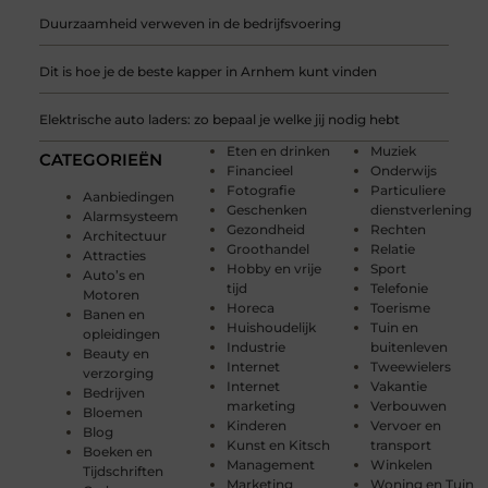
Duurzaamheid verweven in de bedrijfsvoering
Dit is hoe je de beste kapper in Arnhem kunt vinden
Elektrische auto laders: zo bepaal je welke jij nodig hebt
Eten en drinken
Muziek
CATEGORIEËN
Financieel
Onderwijs
Fotografie
Particuliere
Aanbiedingen
Geschenken
dienstverlening
Alarmsysteem
Gezondheid
Rechten
Architectuur
Groothandel
Relatie
Attracties
Hobby en vrije
Sport
Auto’s en
tijd
Telefonie
Motoren
Horeca
Toerisme
Banen en
Huishoudelijk
Tuin en
opleidingen
Industrie
buitenleven
Beauty en
Internet
Tweewielers
verzorging
Internet
Vakantie
Bedrijven
marketing
Verbouwen
Bloemen
Kinderen
Vervoer en
Blog
Kunst en Kitsch
transport
Boeken en
Management
Winkelen
Tijdschriften
Marketing
Woning en Tuin