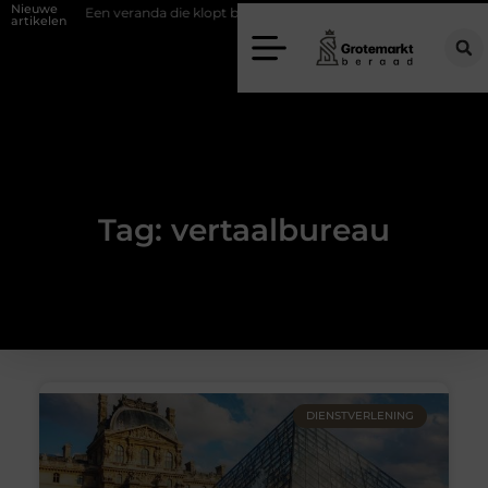
Nieuwe
wand
Een veranda die klopt begint bij slimme keuzes
Waarom kiez
artikelen
Tag: vertaalbureau
DIENSTVERLENING