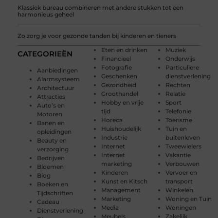
Klassiek bureau combineren met andere stukken tot een
harmonieus geheel
Zo zorg je voor gezonde tanden bij kinderen en tieners
Eten en drinken
Muziek
CATEGORIEËN
Financieel
Onderwijs
Fotografie
Particuliere
Aanbiedingen
Geschenken
dienstverlening
Alarmsysteem
Gezondheid
Rechten
Architectuur
Groothandel
Relatie
Attracties
Hobby en vrije
Sport
Auto’s en
tijd
Telefonie
Motoren
Horeca
Toerisme
Banen en
Huishoudelijk
Tuin en
opleidingen
Industrie
buitenleven
Beauty en
Internet
Tweewielers
verzorging
Internet
Vakantie
Bedrijven
marketing
Verbouwen
Bloemen
Kinderen
Vervoer en
Blog
Kunst en Kitsch
transport
Boeken en
Management
Winkelen
Tijdschriften
Marketing
Woning en Tuin
Cadeau
Media
Woningen
Dienstverlening
Meubels
Zakelijk