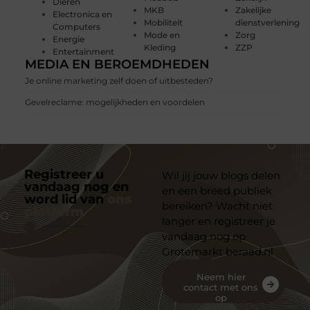
Dieren
MKB
Zakelijke
Electronica en
Mobiliteit
dienstverlening
Computers
Mode en
Zorg
Energie
Kleding
ZZP
Entertainment
MEDIA EN BEROEMDHEDEN
Je online marketing zelf doen of uitbesteden?
Gevelreclame: mogelijkheden en voordelen
Registreer u
Wil jij jouw blogs delen
vandaag nog en
en een breed publiek
word lid van
ons
bereiken? Wacht niet
platform
langer en registreer je
vandaag nog op
Grotemarkt beraad.nl
Neem hier
contact met ons
op