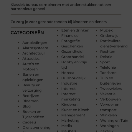
Klassiek bureau combineren met andere stukken tot een
harmonieus geheel
Zo zorg je voor gezonde tanden bij kinderen en tieners
Eten en drinken
Muziek
CATEGORIEËN
Financieel
Onderwijs
Fotografie
Particuliere
Aanbiedingen
Geschenken
dienstverlening
Alarmsysteem
Gezondheid
Rechten
Architectuur
Groothandel
Relatie
Attracties
Hobby en vrije
Sport
Auto’s en
tijd
Telefonie
Motoren
Horeca
Toerisme
Banen en
Huishoudelijk
Tuin en
opleidingen
Industrie
buitenleven
Beauty en
Internet
Tweewielers
verzorging
Internet
Vakantie
Bedrijven
marketing
Verbouwen
Bloemen
Kinderen
Vervoer en
Blog
Kunst en Kitsch
transport
Boeken en
Management
Winkelen
Tijdschriften
Marketing
Woning en Tuin
Cadeau
Media
Woningen
Dienstverlening
Meubels
Zakelijk