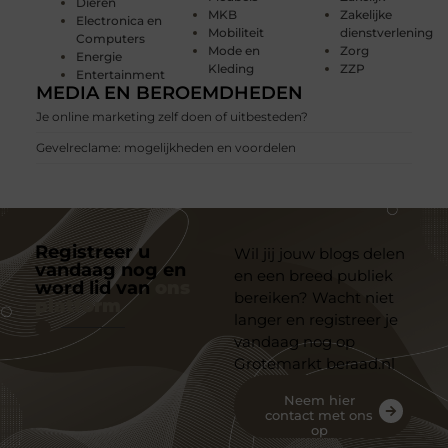
Dieren
MKB
Zakelijke
Electronica en
Mobiliteit
dienstverlening
Computers
Mode en
Zorg
Energie
Kleding
ZZP
Entertainment
MEDIA EN BEROEMDHEDEN
Je online marketing zelf doen of uitbesteden?
Gevelreclame: mogelijkheden en voordelen
Registreer u
Wil jij jouw blogs delen
vandaag nog en
en een breed publiek
word lid van
ons
bereiken? Wacht niet
platform
langer en registreer je
vandaag nog op
Grotemarkt beraad.nl
Neem hier
contact met ons
op