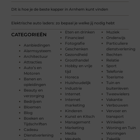
Dit is hoe je de beste kapper in Arnhem kunt vinden
Elektrische auto laders: zo bepaal je welke jij nodig hebt
Eten en drinken
Muziek
CATEGORIEËN
Financieel
Onderwijs
Fotografie
Particuliere
Aanbiedingen
Geschenken
dienstverlening
Alarmsysteem
Gezondheid
Rechten
Architectuur
Groothandel
Relatie
Attracties
Hobby en vrije
Sport
Auto’s en
tijd
Telefonie
Motoren
Horeca
Toerisme
Banen en
Huishoudelijk
Tuin en
opleidingen
Industrie
buitenleven
Beauty en
Internet
Tweewielers
verzorging
Internet
Vakantie
Bedrijven
marketing
Verbouwen
Bloemen
Kinderen
Vervoer en
Blog
Kunst en Kitsch
transport
Boeken en
Management
Winkelen
Tijdschriften
Marketing
Woning en Tuin
Cadeau
Media
Woningen
Dienstverlening
Meubels
Zakelijk