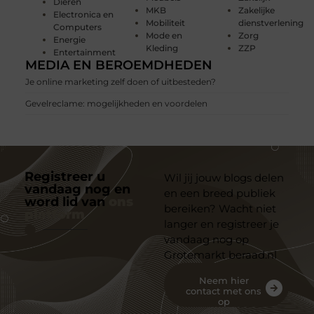
Dieren
MKB
Zakelijke
Electronica en
Mobiliteit
dienstverlening
Computers
Mode en
Zorg
Energie
Kleding
ZZP
Entertainment
MEDIA EN BEROEMDHEDEN
Je online marketing zelf doen of uitbesteden?
Gevelreclame: mogelijkheden en voordelen
Registreer u
Wil jij jouw blogs delen
vandaag nog en
en een breed publiek
word lid van
ons
bereiken? Wacht niet
platform
langer en registreer je
vandaag nog op
Grotemarkt beraad.nl
Neem hier
contact met ons
op