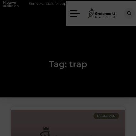
Nieuwe
uifwand
Een veranda die klopt begint bij slimme keuzes
Waarom k
artikelen
Tag: trap
BEDRIJVEN