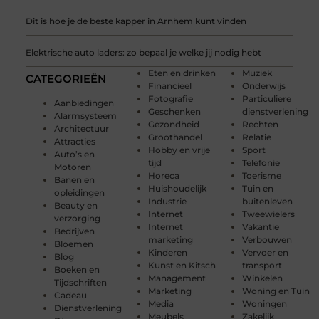
Dit is hoe je de beste kapper in Arnhem kunt vinden
Elektrische auto laders: zo bepaal je welke jij nodig hebt
Eten en drinken
Muziek
CATEGORIEËN
Financieel
Onderwijs
Fotografie
Particuliere
Aanbiedingen
Geschenken
dienstverlening
Alarmsysteem
Gezondheid
Rechten
Architectuur
Groothandel
Relatie
Attracties
Hobby en vrije
Sport
Auto’s en
tijd
Telefonie
Motoren
Horeca
Toerisme
Banen en
Huishoudelijk
Tuin en
opleidingen
Industrie
buitenleven
Beauty en
Internet
Tweewielers
verzorging
Internet
Vakantie
Bedrijven
marketing
Verbouwen
Bloemen
Kinderen
Vervoer en
Blog
Kunst en Kitsch
transport
Boeken en
Management
Winkelen
Tijdschriften
Marketing
Woning en Tuin
Cadeau
Media
Woningen
Dienstverlening
Meubels
Zakelijk