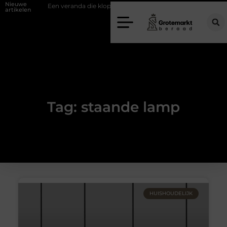
Nieuwe
uifwand
Een veranda die klopt begint bij slimme keuzes
Waarom k
artikelen
Tag: staande lamp
HUISHOUDELIJK