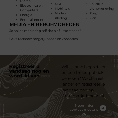
Dieren
MKB
Zakelijke
Electronica en
Mobiliteit
dienstverlening
Computers
Mode en
Zorg
Energie
Kleding
ZZP
Entertainment
MEDIA EN BEROEMDHEDEN
Je online marketing zelf doen of uitbesteden?
Gevelreclame: mogelijkheden en voordelen
Registreer u
Wil jij jouw blogs delen
vandaag nog en
en een breed publiek
word lid van
ons
bereiken? Wacht niet
platform
langer en registreer je
vandaag nog op
Grotemarkt beraad.nl
Neem hier
contact met ons
op