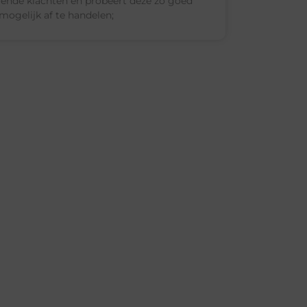
ende klachten en probeert deze zo goed
mogelijk af te handelen;