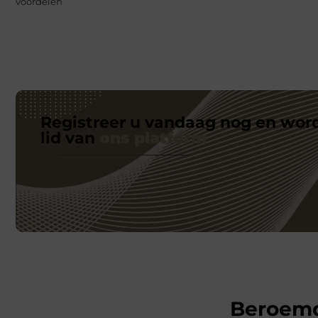
voordelen
Registreer u vandaag nog en wor
lid van
ons platform
Beroem