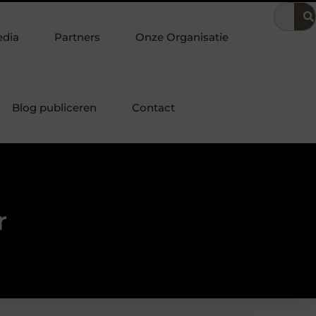
in de bedrijfsvoering
Dit is hoe je de beste kapper in Arnhem
edia
Partners
Onze Organisatie
Blog publiceren
Contact
r