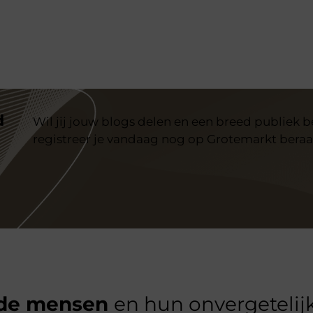
d
Wil jij jouw blogs delen en een breed publiek 
registreer je vandaag nog op Grotemarkt beraa
de mensen
en hun onvergetelijk