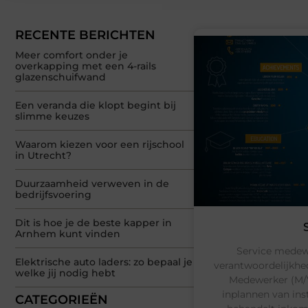
RECENTE BERICHTEN
Meer comfort onder je
overkapping met een 4-rails
glazenschuifwand
Een veranda die klopt begint bij
slimme keuzes
Waarom kiezen voor een rijschool
in Utrecht?
Duurzaamheid verweven in de
bedrijfsvoering
Dit is hoe je de beste kapper in
Arnhem kunt vinden
Service medew
Elektrische auto laders: zo bepaal je
verantwoordelijkhe
welke jij nodig hebt
Medewerker (M/V/
inplannen van ins
CATEGORIEËN