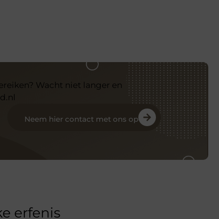
bereiken? Wacht niet langer en
d.nl
Neem hier contact met ons op
e erfenis