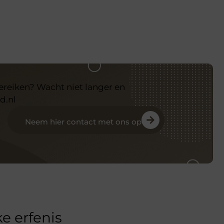
bereiken? Wacht niet langer en
d.nl
Neem hier contact met ons op
e erfenis