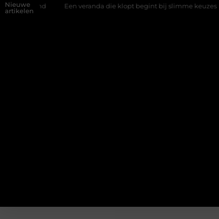
Nieuwe
fwand
Een veranda die klopt begint bij slimme keuzes
Waar
artikelen