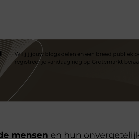
d
Wil jij jouw blogs delen en een breed publiek 
registreer je vandaag nog op Grotemarkt beraa
de mensen
en hun onvergetelijk