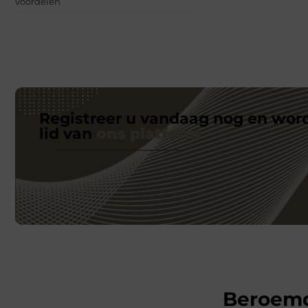
voordelen
Registreer u vandaag nog en wor
lid van
ons platform
Beroem