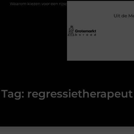
om kiezen voor een rijschool in Utrecht?
Duurzaamheid verweve
Uit de M
Tag: regressietherapeut