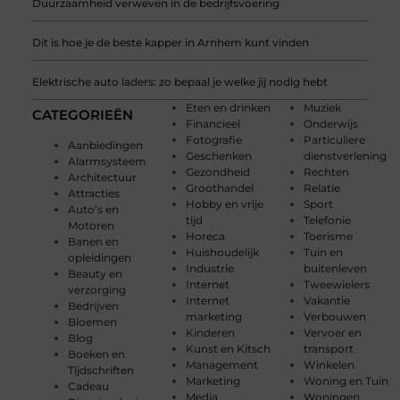
Duurzaamheid verweven in de bedrijfsvoering
Dit is hoe je de beste kapper in Arnhem kunt vinden
Elektrische auto laders: zo bepaal je welke jij nodig hebt
Eten en drinken
Muziek
CATEGORIEËN
Financieel
Onderwijs
Fotografie
Particuliere
Aanbiedingen
Geschenken
dienstverlening
Alarmsysteem
Gezondheid
Rechten
Architectuur
Groothandel
Relatie
Attracties
Hobby en vrije
Sport
Auto’s en
tijd
Telefonie
Motoren
Horeca
Toerisme
Banen en
Huishoudelijk
Tuin en
opleidingen
Industrie
buitenleven
Beauty en
Internet
Tweewielers
verzorging
Internet
Vakantie
Bedrijven
marketing
Verbouwen
Bloemen
Kinderen
Vervoer en
Blog
Kunst en Kitsch
transport
Boeken en
Management
Winkelen
Tijdschriften
Marketing
Woning en Tuin
Cadeau
Media
Woningen