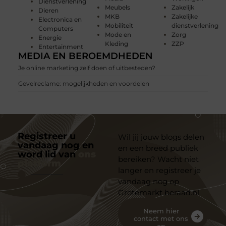
Dienstverlening
Meubels
Zakelijk
Dieren
MKB
Zakelijke
Electronica en
Mobiliteit
dienstverlening
Computers
Mode en
Zorg
Energie
Kleding
ZZP
Entertainment
MEDIA EN BEROEMDHEDEN
Je online marketing zelf doen of uitbesteden?
Gevelreclame: mogelijkheden en voordelen
Registreer u
Wil jij jouw blogs delen
vandaag nog en
en een breed publiek
word lid van
ons
bereiken? Wacht niet
platform
langer en registreer je
vandaag nog op
Grotemarkt beraad.nl
Neem hier
contact met ons
op