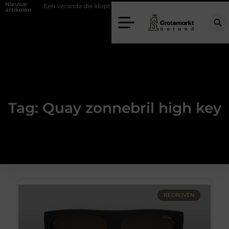
Nieuwe
fwand
Een veranda die klopt begint bij slimme keuzes
Waarom kie
artikelen
Tag: Quay zonnebril high key
BEDRIJVEN