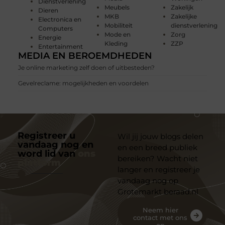
Dienstverlening
Meubels
Zakelijk
Dieren
MKB
Zakelijke
Electronica en
Mobiliteit
dienstverlening
Computers
Mode en
Zorg
Energie
Kleding
ZZP
Entertainment
MEDIA EN BEROEMDHEDEN
Je online marketing zelf doen of uitbesteden?
Gevelreclame: mogelijkheden en voordelen
Registreer u
Wil jij jouw blogs delen
vandaag nog en
en een breed publiek
word lid van
ons
bereiken? Wacht niet
platform
langer en registreer je
vandaag nog op
Grotemarkt beraad.nl
Neem hier
contact met ons
op