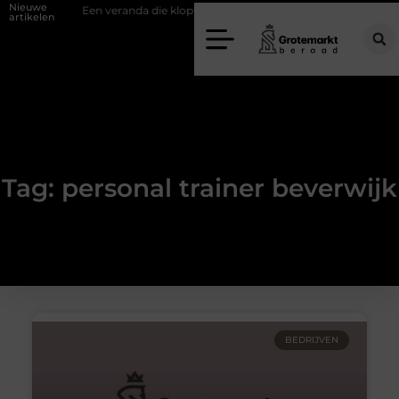
Nieuwe
ifwand
Een veranda die klopt begint bij slimme keuzes
Waarom k
artikelen
Tag: personal trainer beverwijk
BEDRIJVEN