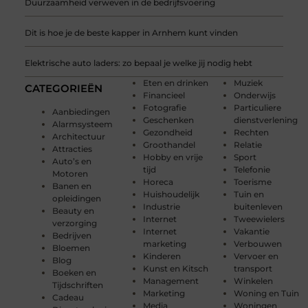
Duurzaamheid verweven in de bedrijfsvoering
Dit is hoe je de beste kapper in Arnhem kunt vinden
Elektrische auto laders: zo bepaal je welke jij nodig hebt
Eten en drinken
Muziek
CATEGORIEËN
Financieel
Onderwijs
Fotografie
Particuliere
Aanbiedingen
Geschenken
dienstverlening
Alarmsysteem
Gezondheid
Rechten
Architectuur
Groothandel
Relatie
Attracties
Hobby en vrije
Sport
Auto’s en
tijd
Telefonie
Motoren
Horeca
Toerisme
Banen en
Huishoudelijk
Tuin en
opleidingen
Industrie
buitenleven
Beauty en
Internet
Tweewielers
verzorging
Internet
Vakantie
Bedrijven
marketing
Verbouwen
Bloemen
Kinderen
Vervoer en
Blog
Kunst en Kitsch
transport
Boeken en
Management
Winkelen
Tijdschriften
Marketing
Woning en Tuin
Cadeau
Media
Woningen