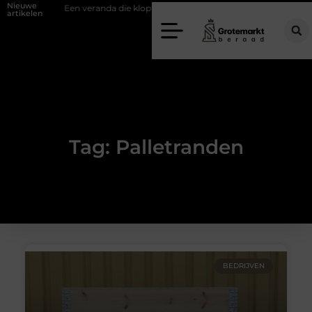
Nieuwe
ifwand
Een veranda die klopt begint bij slimme keuzes
Waarom ki
artikelen
Tag: Palletranden
BEDRIJVEN