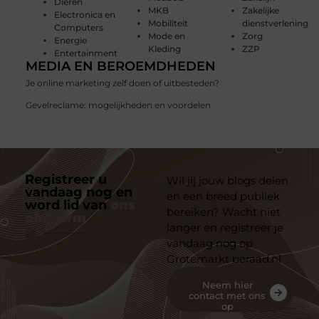
Dieren
MKB
Zakelijke
Electronica en
Mobiliteit
dienstverlening
Computers
Mode en
Zorg
Energie
Kleding
ZZP
Entertainment
MEDIA EN BEROEMDHEDEN
Je online marketing zelf doen of uitbesteden?
Gevelreclame: mogelijkheden en voordelen
Registreer u
Wil jij jouw blogs delen
vandaag nog en
en een breed publiek
word lid van
ons
bereiken? Wacht niet
platform
langer en registreer je
vandaag nog op
Grotemarkt beraad.nl
Neem hier
contact met ons
op