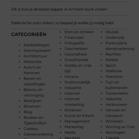
Dit is hoe je de beste kapper in Arnhem kunt vinden
Elektrische auto laders: zo bepaal je welke jij nodig hebt
Eten en drinken
Muziek
CATEGORIEËN
Financieel
Onderwijs
Fotografie
Particuliere
Aanbiedingen
Geschenken
dienstverlening
Alarmsysteem
Gezondheid
Rechten
Architectuur
Groothandel
Relatie
Attracties
Hobby en vrije
Sport
Auto’s en
tijd
Telefonie
Motoren
Horeca
Toerisme
Banen en
Huishoudelijk
Tuin en
opleidingen
Industrie
buitenleven
Beauty en
Internet
Tweewielers
verzorging
Internet
Vakantie
Bedrijven
marketing
Verbouwen
Bloemen
Kinderen
Vervoer en
Blog
Kunst en Kitsch
transport
Boeken en
Management
Winkelen
Tijdschriften
Marketing
Woning en Tuin
Cadeau
Media
Woningen
Dienstverlening
Meubels
Zakelijk