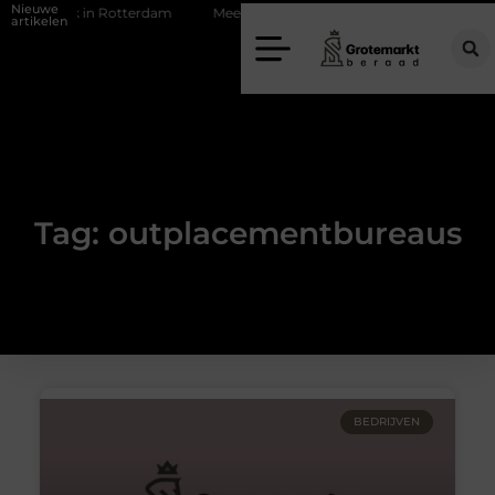
Nieuwe
odjeszaak in Rotterdam
Meer comfort onder je overkapping met een 
artikelen
Tag: outplacementbureaus
BEDRIJVEN