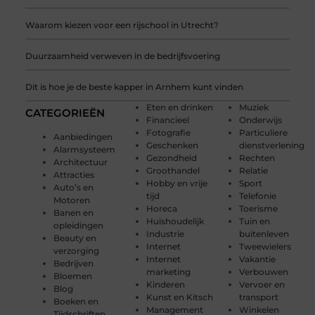
Waarom kiezen voor een rijschool in Utrecht?
Duurzaamheid verweven in de bedrijfsvoering
Dit is hoe je de beste kapper in Arnhem kunt vinden
Eten en drinken
Muziek
CATEGORIEËN
Financieel
Onderwijs
Fotografie
Particuliere
Aanbiedingen
Geschenken
dienstverlening
Alarmsysteem
Gezondheid
Rechten
Architectuur
Groothandel
Relatie
Attracties
Hobby en vrije
Sport
Auto’s en
tijd
Telefonie
Motoren
Horeca
Toerisme
Banen en
Huishoudelijk
Tuin en
opleidingen
Industrie
buitenleven
Beauty en
Internet
Tweewielers
verzorging
Internet
Vakantie
Bedrijven
marketing
Verbouwen
Bloemen
Kinderen
Vervoer en
Blog
Kunst en Kitsch
transport
Boeken en
Management
Winkelen
Tijdschriften