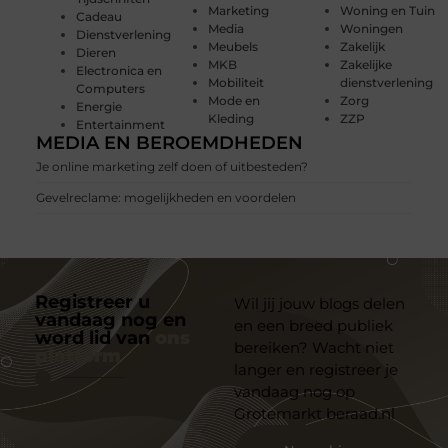
Marketing
Woning en Tuin
Cadeau
Media
Woningen
Dienstverlening
Meubels
Zakelijk
Dieren
MKB
Zakelijke
Electronica en
Mobiliteit
dienstverlening
Computers
Mode en
Zorg
Energie
Kleding
ZZP
Entertainment
MEDIA EN BEROEMDHEDEN
Je online marketing zelf doen of uitbesteden?
Gevelreclame: mogelijkheden en voordelen
Registreer u
Wil jij jouw blogs delen
vandaag nog en
en een breed publiek
word lid van
ons
bereiken? Wacht niet
platform
langer en registreer je
vandaag nog op
Grotemarkt beraad.nl